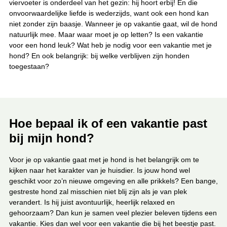
viervoeter is onderdeel van het gezin: hij hoort erbij! En die
j
onvoorwaardelijke liefde is wederzijds, want ook een hond kan
e
h
niet zonder zijn baasje. Wanneer je op vakantie gaat, wil de hond
i
natuurlijk mee. Maar waar moet je op letten? Is een vakantie
e
voor een hond leuk? Wat heb je nodig voor een vakantie met je
r
:
hond? En ook belangrijk: bij welke verblijven zijn honden
toegestaan?
Hoe bepaal ik of een vakantie past
bij mijn hond?
Voor je op vakantie gaat met je hond is het belangrijk om te
kijken naar het karakter van je huisdier. Is jouw hond wel
geschikt voor zo’n nieuwe omgeving en alle prikkels? Een bange,
gestreste hond zal misschien niet blij zijn als je van plek
verandert. Is hij juist avontuurlijk, heerlijk relaxed en
gehoorzaam? Dan kun je samen veel plezier beleven tijdens een
vakantie. Kies dan wel voor een vakantie die bij het beestje past.