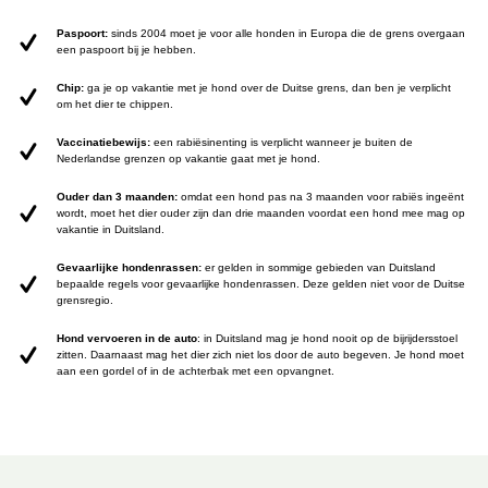
Paspoort:
sinds 2004 moet je voor alle honden in Europa die de grens overgaan
een paspoort bij je hebben.
Chip:
ga je op vakantie met je hond over de Duitse grens, dan ben je verplicht
om het dier te chippen.
Vaccinatiebewijs:
een rabiësinenting is verplicht wanneer je buiten de
Nederlandse grenzen op vakantie gaat met je hond.
Ouder dan 3 maanden:
omdat een hond pas na 3 maanden voor rabiës ingeënt
wordt, moet het dier ouder zijn dan drie maanden voordat een hond mee mag op
vakantie in Duitsland.
Gevaarlijke hondenrassen:
er gelden in sommige gebieden van Duitsland
bepaalde regels voor gevaarlijke hondenrassen. Deze gelden niet voor de Duitse
grensregio.
Hond vervoeren in de auto
: in Duitsland mag je hond nooit op de bijrijdersstoel
zitten. Daarnaast mag het dier zich niet los door de auto begeven. Je hond moet
aan een gordel of in de achterbak met een opvangnet.