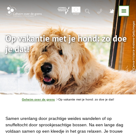
© Canva-Victoria-Andrews-GettyImages
Op vakantie met je hond: zo doe
je dat!
J
Geheim over de grens
Op vakantie met je hond: zo doe je dat!
e
b
e
v
Samen urenlang door prachtige weides wandelen of op
i
snuffeltocht door sprookjesachtige bossen. Na een lange dag
n
voldaan samen op een kleedje in het gras relaxen. Je trouwe
d
t