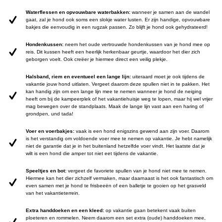
Waterflessen en opvouwbare waterbakken:
wanneer je samen aan de wandel
gaat, zal je hond ook soms een slokje water lusten. Er zijn handige, opvouwbare
bakjes die eenvoudig in een rugzak passen. Zo blijft je hond ook gehydrateerd!
Hondenkussen:
neem het oude vertrouwde hondenkussen van je hond mee op
reis. Dit kussen heeft een heerlijk herkenbaar geurtje, waardoor het dier zich
geborgen voelt. Ook creëer je hiermee direct een veilig plekje.
Halsband, riem en eventueel een lange lijn:
uiteraard moet je ook tijdens de
vakantie jouw hond uitlaten. Vergeet daarom deze spullen niet in te pakken. Het
kan handig zijn om een lange lijn mee te nemen wanneer je hond de neiging
heeft om bij de kampeerplek of het vakantiehuisje weg te lopen, maar hij wel vrijer
mag bewegen over de standplaats. Maak de lange lijn vast aan een haring of
grondpen, und tada!
Voer en voerbakjes:
vaak is een hond enigszins gewend aan zijn voer. Daarom
is het verstandig om voldoende voer mee te nemen op vakantie. Je hebt namelijk
niet de garantie dat je in het buitenland hetzelfde voer vindt. Het laatste dat je
wilt is een hond die amper tot niet eet tijdens de vakantie.
Speeltjes en bot:
vergeet de favoriete spullen van je hond niet mee te nemen.
Hiermee kan het dier zichzelf vermaken, maar daarnaast is het ook fantastisch om
even samen met je hond te frisbeeën of een balletje te gooien op het grasveld
van het vakantieterrein.
Extra handdoeken en een kleed:
op vakantie gaan betekent vaak buiten
ploeteren en rommelen. Neem daarom een set extra (oude) handdoeken mee,