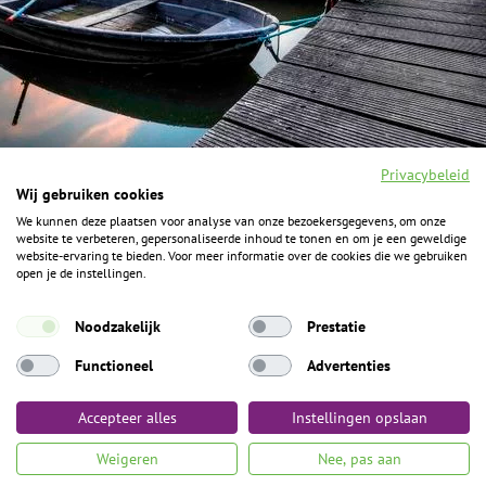
Privacybeleid
Wij gebruiken cookies
We kunnen deze plaatsen voor analyse van onze bezoekersgegevens, om onze
F
I
Y
P
website te verbeteren, gepersonaliseerde inhoud te tonen en om je een geweldige
a
n
o
i
website-ervaring te bieden. Voor meer informatie over de cookies die we gebruiken
c
s
u
n
open je de instellingen.
e
t
t
t
b
a
u
e
ALGEMENE INFORMATIE
o
g
b
r
Noodzakelijk
Prestatie
o
r
e
e
k
Het Geheim over de grens zijn de Duitse vakantieregio’s
a
s
Functioneel
Advertenties
m
t
Münsterland, Grafschaft Bentheim en Osnabrücker Land.
Accepteer alles
Instellingen opslaan
Algemene voorwaarden
Privacybeleid
Colofon
Toegankelijkheid
Weigeren
Nee, pas aan