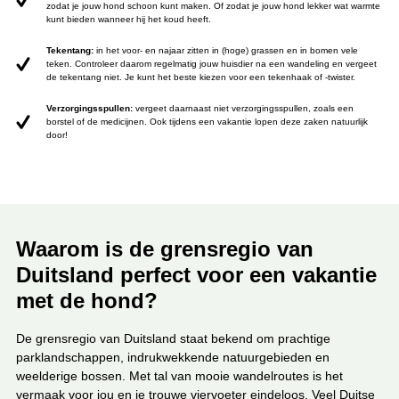
zodat je jouw hond schoon kunt maken. Of zodat je jouw hond lekker wat warmte
kunt bieden wanneer hij het koud heeft.
Tekentang:
in het voor- en najaar zitten in (hoge) grassen en in bomen vele
teken. Controleer daarom regelmatig jouw huisdier na een wandeling en vergeet
de tekentang niet. Je kunt het beste kiezen voor een tekenhaak of -twister.
Verzorgingsspullen:
vergeet daarnaast niet verzorgingsspullen, zoals een
borstel of de medicijnen. Ook tijdens een vakantie lopen deze zaken natuurlijk
door!
Waarom is de grensregio van
Duitsland perfect voor een vakantie
met de hond?
De grensregio van Duitsland staat bekend om prachtige
parklandschappen, indrukwekkende natuurgebieden en
weelderige bossen. Met tal van mooie wandelroutes is het
vermaak voor jou en je trouwe viervoeter eindeloos. Veel Duitse