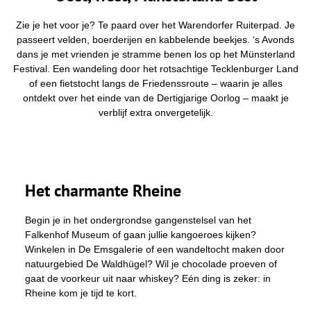
i
n
d
Zie je het voor je? Te paard over het Warendorfer Ruiterpad. Je
t
passeert velden, boerderijen en kabbelende beekjes. ‘s Avonds
j
dans je met vrienden je stramme benen los op het Münsterland
e
h
Festival. Een wandeling door het rotsachtige Tecklenburger Land
i
of een fietstocht langs de Friedenssroute – waarin je alles
e
r
ontdekt over het einde van de Dertigjarige Oorlog – maakt je
:
verblijf extra onvergetelijk.
Het charmante Rheine
Begin je in het ondergrondse gangenstelsel van het
Falkenhof Museum of gaan jullie kangoeroes kijken?
Winkelen in De Emsgalerie of een wandeltocht maken door
natuurgebied De Waldhügel? Wil je chocolade proeven of
gaat de voorkeur uit naar whiskey? Eén ding is zeker: in
Rheine kom je tijd te kort.