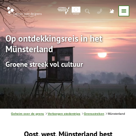
Op ontdekkingsreis in het
Münsterland
Groene streek vol cultuur
J
Geheim over de grens
Verborgen stedentrips
Grensstreken
Münsterland
e
b
e
Oost, west, Münsterland best
v