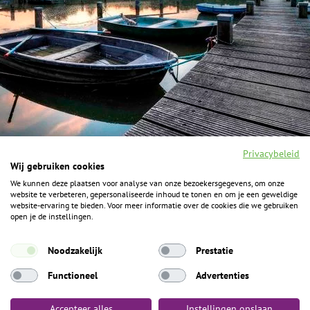
Privacybeleid
Wij gebruiken cookies
We kunnen deze plaatsen voor analyse van onze bezoekersgegevens, om onze
F
I
Y
P
website te verbeteren, gepersonaliseerde inhoud te tonen en om je een geweldige
a
n
o
i
website-ervaring te bieden. Voor meer informatie over de cookies die we gebruiken
c
s
u
n
open je de instellingen.
e
t
t
t
b
a
u
e
ALGEMENE INFORMATIE
o
g
b
r
Noodzakelijk
Prestatie
o
r
e
e
k
Het Geheim over de grens zijn de Duitse vakantieregio’s
a
s
Functioneel
Advertenties
m
t
Münsterland, Grafschaft Bentheim en Osnabrücker Land.
Accepteer alles
Instellingen opslaan