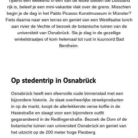
Tijdens een weekend in een van de leuke steden die Duitsland
t
rijk is, beleef je een mini-vakantie vlak over de grens. Misschien
j
begin je de dag in het Pablo Picasso Kunstmuseum in Münster?
e
h
Fiets daarna naar een terras en geniet van een Westfaalse lunch
i
aan rivier de Vechte of bezoek de botanische tuinen van de
e
r
universiteit van Osnabrück. Sla je slag in de gezellige
:
winkelstraatjes of kom helemaal tot rust in kuuroord Bad
Bentheim.
Op stedentrip in Osnabrück
Osnabrück heeft een sfeervolle oude binnenstad met een
bijzondere historie. Je slaat overheerlijke streekproducten
in op de markt, koopt de allerlekkerste verse koffie in de
Hasestraße en slaagt voor een bijzondere outfit
gegarandeerd in de Redlingerstraße. Bezoek de Dom of de
botanische tuinen van universiteit Osnabrück en geniet van
het uitzicht op de 200 meter hoge Piesberg.