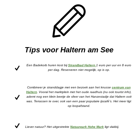
Tips voor Haltern am See
Een Badekorb huren kost bij
Strandbad Haltern
1 euro per uur en 8 euro
per dag. Reserveren niet mogelijk, op is op.
Combineer je stranddagje met een bezoek aan het knusse
centrum van
Haltern
. Vooral het marktplein met het oude raadhuis (nu ook tourist info),
ademt nog een klein beetje de sfeer van het Hanzestadje dat Haltern ooit
was. Terrassen te over, ook van een paar populaire ijscafé’s. Het meer ligt
op loopafstand.
Liever natuur? Het uitgestrekte
Natuurpark Hohe Mark
ligt vlakbij.