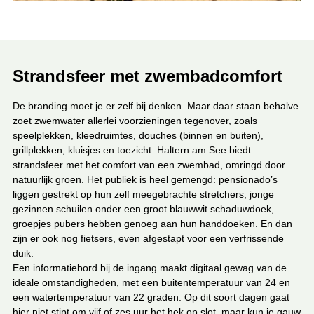
Strandsfeer met zwembadcomfort
De branding moet je er zelf bij denken. Maar daar staan behalve
zoet zwemwater allerlei voorzieningen tegenover, zoals
speelplekken, kleedruimtes, douches (binnen en buiten),
grillplekken, kluisjes en toezicht. Haltern am See biedt
strandsfeer met het comfort van een zwembad, omringd door
natuurlijk groen. Het publiek is heel gemengd: pensionado’s
liggen gestrekt op hun zelf meegebrachte stretchers, jonge
gezinnen schuilen onder een groot blauwwit schaduwdoek,
groepjes pubers hebben genoeg aan hun handdoeken. En dan
zijn er ook nog fietsers, even afgestapt voor een verfrissende
duik.
Een informatiebord bij de ingang maakt digitaal gewag van de
ideale omstandigheden, met een buitentemperatuur van 24 en
een watertemperatuur van 22 graden. Op dit soort dagen gaat
hier niet stipt om vijf of zes uur het hek op slot, maar kun je gauw