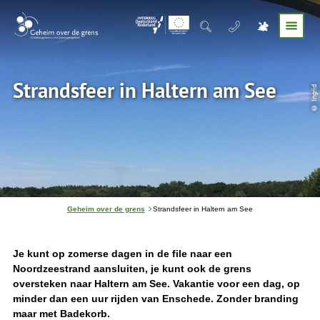
Strandsfeer in Haltern am See
© Ingrid
J
Geheim over de grens
Strandsfeer in Haltern am See
e
b
e
v
Je kunt op zomerse dagen in de file naar een
i
Noordzeestrand aansluiten, je kunt ook de grens
n
oversteken naar Haltern am See. Vakantie voor een dag, op
d
t
minder dan een uur rijden van Enschede. Zonder branding
j
maar met Badekorb.
e