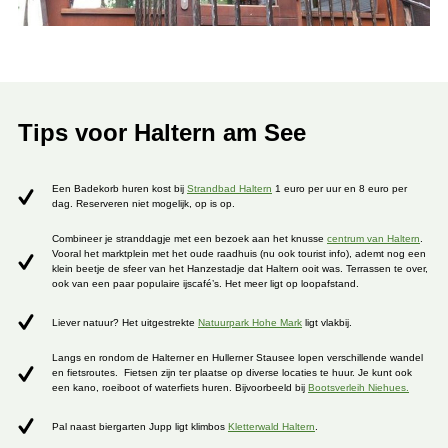
Tips voor Haltern am See
Een Badekorb huren kost bij
Strandbad Haltern
1 euro per uur en 8 euro per
dag. Reserveren niet mogelijk, op is op.
Combineer je stranddagje met een bezoek aan het knusse
centrum van Haltern
.
Vooral het marktplein met het oude raadhuis (nu ook tourist info), ademt nog een
klein beetje de sfeer van het Hanzestadje dat Haltern ooit was. Terrassen te over,
ook van een paar populaire ijscafé’s. Het meer ligt op loopafstand.
Liever natuur? Het uitgestrekte
Natuurpark Hohe Mark
ligt vlakbij.
Langs en rondom de Halterner en Hullerner Stausee lopen verschillende wandel
en fietsroutes. Fietsen zijn ter plaatse op diverse locaties te huur. Je kunt ook
een kano, roeiboot of waterfiets huren. Bijvoorbeeld bij
Bootsverleih Niehues.
Pal naast biergarten Jupp ligt klimbos
Kletterwald Haltern
.