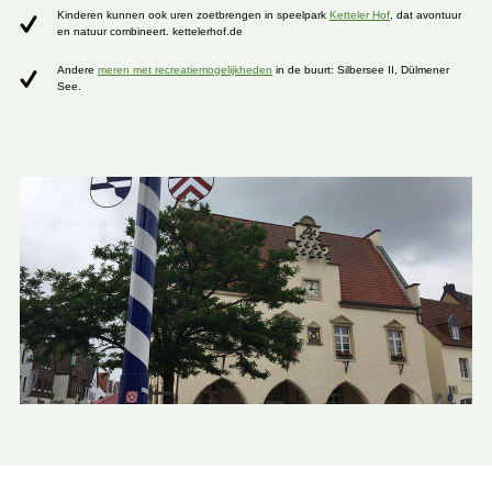
Kinderen kunnen ook uren zoetbrengen in speelpark
Ketteler Hof
, dat avontuur
en natuur combineert. kettelerhof.de
Andere
meren met recreatiemogelijkheden
in de buurt: Silbersee II, Dülmener
See.