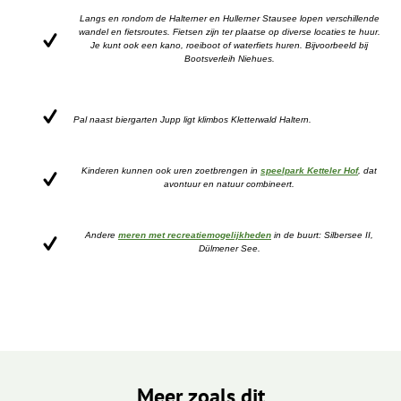
Langs en rondom de Halterner en Hullerner Stausee lopen verschillende
wandel en fietsroutes. Fietsen zijn ter plaatse op diverse locaties te huur.
Je kunt ook een kano, roeiboot of waterfiets huren. Bijvoorbeeld bij
Bootsverleih Niehues.
Pal naast biergarten Jupp ligt klimbos Kletterwald Haltern.
Kinderen kunnen ook uren zoetbrengen in
speelpark Ketteler Hof
, dat
avontuur en natuur combineert.
Andere
meren met recreatiemogelijkheden
in de buurt: Silbersee II,
Dülmener See.
Meer zoals dit