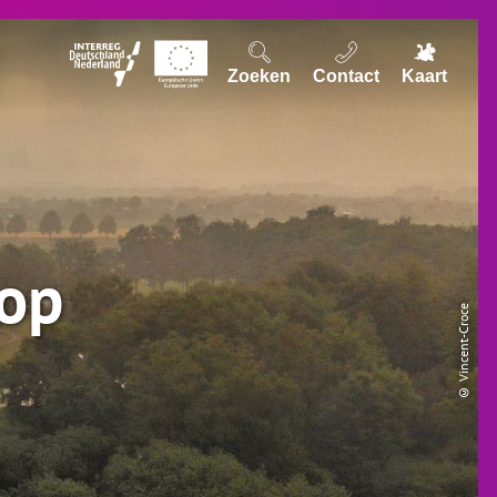
Zoeken
Contact
Kaart
top
© Vincent-Croce