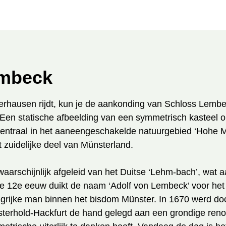
h
i
e
r
:
embeck
berhausen rijdt, kun je de aankonding van Schloss Lembe
Een statische afbeelding van een symmetrisch kasteel o
centraal in het aaneengeschakelde natuurgebied ‘Hohe M
 zuidelijke deel van Münsterland.
arschijnlijk afgeleid van het Duitse ‘Lehm-bach’, wat aa
e 12e eeuw duikt de naam ‘Adolf von Lembeck’ voor het 
grijke man binnen het bisdom Münster. In 1670 werd do
sterhold-Hackfurt de hand gelegd aan een grondige ren