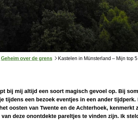
J
Geheim over de grens
Kastelen in Münsterland – Mijn top 5
e
b
e
v
t bij mij altijd een soort magisch gevoel op. Bij sommi
i
e tijdens een bezoek eventjes in een ander tijdperk.
n
het oosten van Twente en de Achterhoek, kenmerkt z
d
van deze onontdekte pareltjes te vinden zijn. Ik steld
t
j
e