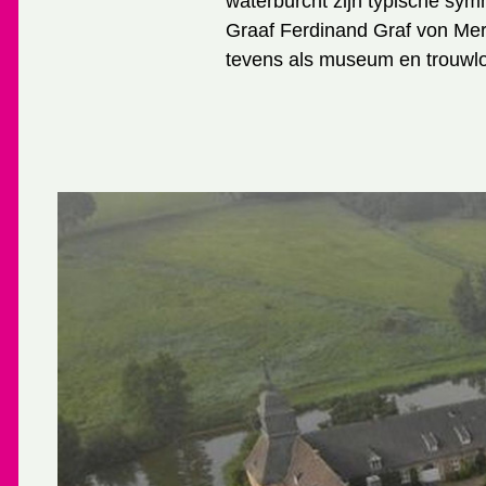
waterburcht zijn typische symm
Graaf Ferdinand Graf von Merv
tevens als museum en trouwlo