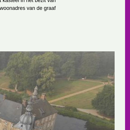
 kasteel in het bezit van
t woonadres van de graaf