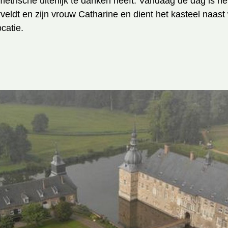
etrische uiterlijk te danken heeft. Vandaag de dag is het
eldt en zijn vrouw Catharine en dient het kasteel naas
catie.