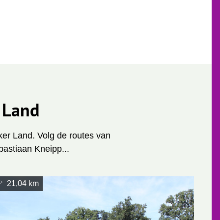
 Land
ker Land. Volg de routes van
bastiaan Kneipp...
21,04 km
3,