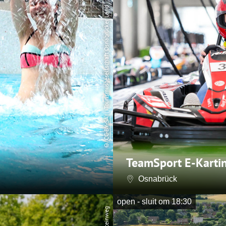
| Tourismusgesellschaft Osnabrücker Land
CC-BY-SA
©
TeamSport E-Karti
Osnabrück
open - sluit om 18:30