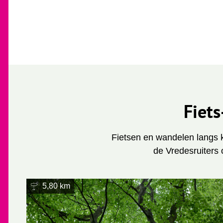
Fiet
Fietsen en wandelen langs k
de Vredesruiters 
5,80 km