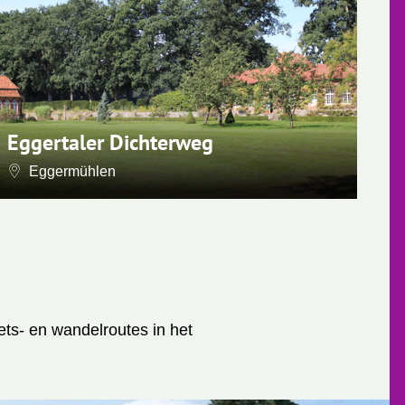
Eggertaler Dichterweg
TE
Eggermühlen
ts- en wandelroutes in het