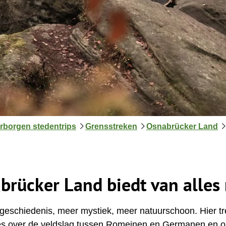
rborgen stedentrips
Grensstreken
Osnabrücker Land
brücker Land biedt van alles
eschiedenis, meer mystiek, meer natuurschoon. Hier tr
les over de veldslag tussen Romeinen en Germanen en on