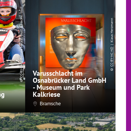
| Bettina Meckel-Wolf, B.Meckel-Wolf
| Klaus Herzmann
CC-BY-NC-ND
CC-BY-SA
©
Varusschlacht im
Osnabrücker Land GmbH
©
- Museum und Park
ng
Kalkriese
Bramsche