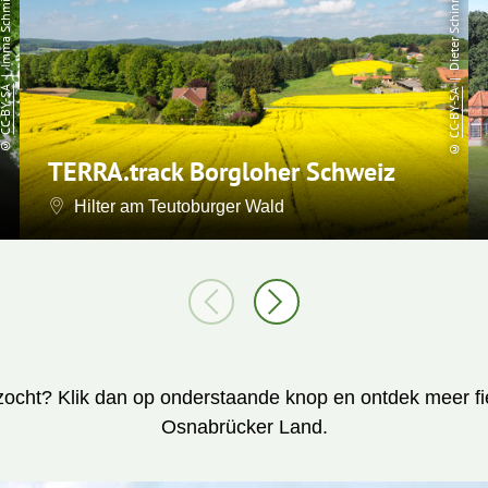
| Dieter Schinner
mma Schmidt
C-BY-SA
CC-BY-SA
©
©
TERRA.track Borgloher Schweiz
Hilter am Teutoburger Wald
zocht? Klik dan op onderstaande knop en ontdek meer fie
Osnabrücker Land.