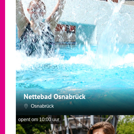
Nettebad Osnabrück
Osnabrück
opent om 10:00 uur