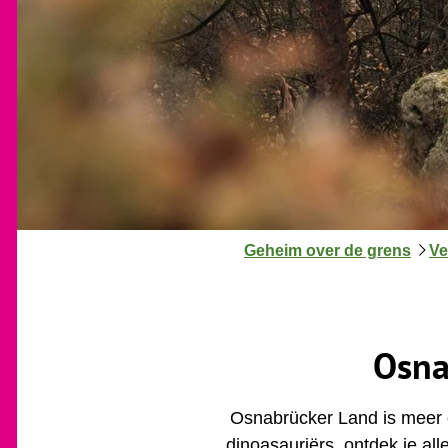
J
Geheim over de grens
Ve
e
b
e
v
Osna
i
n
Osnabrücker Land is meer g
d
t
dinoasauriërs, ontdek je al