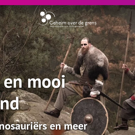
 en mooi
and
inosauriërs en meer