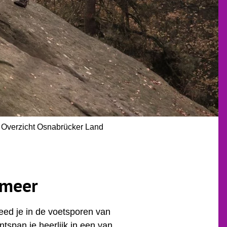
Overzicht Osnabrücker Land
 meer
eed je in de voetsporen van
tspan je heerlijk in een van