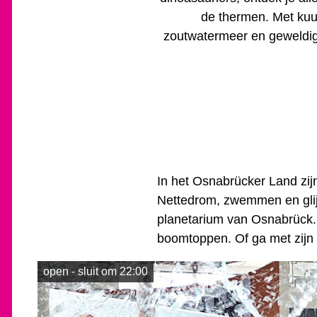
j
de thermen. Met kuu
e
zoutwatermeer en geweldig
h
i
e
r
:
In het Osnabrücker Land zijn
Nettedrom, zwemmen en glijd
planetarium van Osnabrück.
boomtoppen. Of ga met zijn a
open - sluit om 22:00