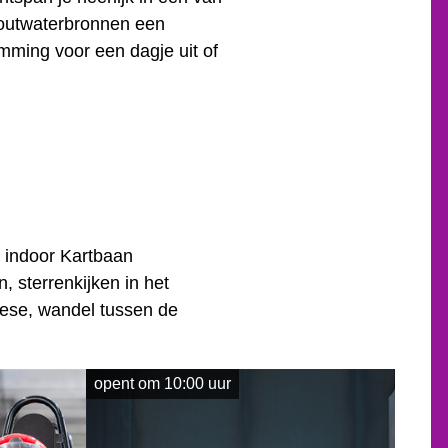
zoutwaterbronnen een
ming voor een dagje uit of
j indoor Kartbaan
 sterrenkijken in het
ese, wandel tussen de
opent om 10:00 uur