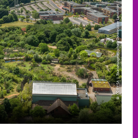
| Tourismusgesellschaft Osnabrücker Land mbH
CC-BY-SA
©