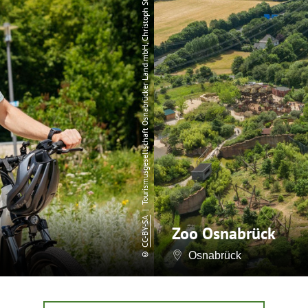
| Tourismusgesellschaft Osnabrücker Land mbH, Christoph Steinweg
CC-BY-SA
Zoo Osnabrück
©
Osnabrück