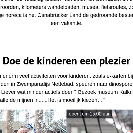
roorden, kilometers wandelpaden, musea, fietsroutes, 
e horeca is het Osnabrücker Land de gedroomde bestem
een vakantie.
Doe de kinderen een plezier
 enorm veel activiteiten voor kinderen, zoals e-karten bi
en in Zwemparadijs Nettebad, speuren naar dinosporen,
 Liever wat minder actiefs doen? Bezoek museum Kalkri
lle de mijnen in... ,,Het is moeilijk kiezen…"
opent om 15:00 uur