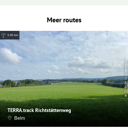
Meer routes
5,90 km
| J. Lindenmeyer
CC-BY-SA
©
TERRA.track Richtstättenweg
Belm