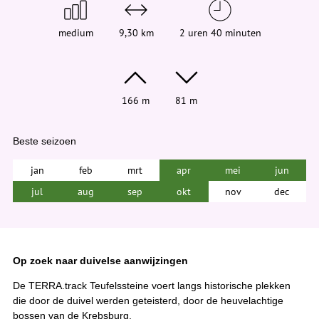
medium
9,30 km
2 uren 40 minuten
166 m
81 m
Beste seizoen
jan
feb
mrt
apr
mei
jun
jul
aug
sep
okt
nov
dec
Op zoek naar duivelse aanwijzingen
De TERRA.track Teufelssteine voert langs historische plekken
die door de duivel werden geteisterd, door de heuvelachtige
bossen van de Krebsburg.