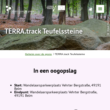
© Klaus Herzmann
TERRA.track Teufelssteine
J
Geheim over de grens
TERRA.track Teufelssteine
e
b
e
In een oogopslag
v
i
n
d
t
Start:
Wandelaarsparkeerplaats Vehrter Bergstraße, 49191
j
Belm
e
Eindpunt:
Wandelaarsparkeerplaats Vehrter Bergstraße,
h
49191 Belm
i
e
r
: