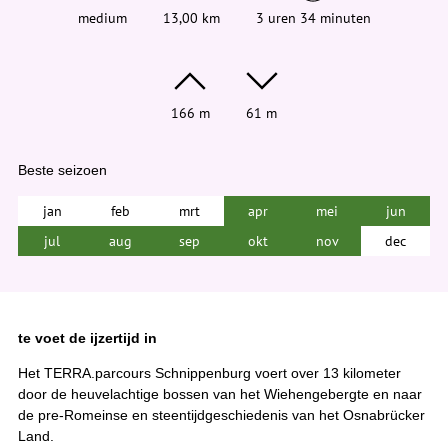
medium
13,00 km
3 uren 34 minuten
166 m
61 m
Beste seizoen
jan
feb
mrt
apr
mei
jun
jul
aug
sep
okt
nov
dec
te voet de ijzertijd in
Het TERRA.parcours Schnippenburg voert over 13 kilometer
door de heuvelachtige bossen van het Wiehengebergte en naar
de pre-Romeinse en steentijdgeschiedenis van het Osnabrücker
Land.