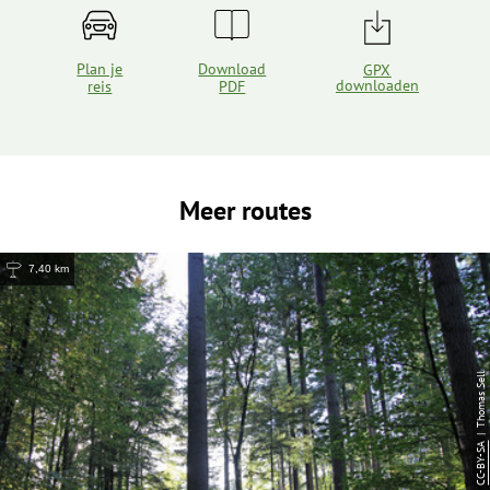
Plan je
Download
GPX
downloaden
reis
PDF
Meer routes
7,40 km
| Thomas Sell
CC-BY-SA