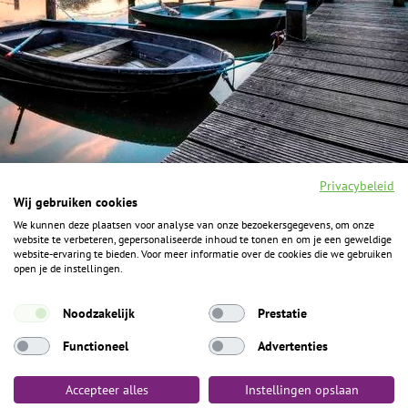
Privacybeleid
Wij gebruiken cookies
We kunnen deze plaatsen voor analyse van onze bezoekersgegevens, om onze
F
I
Y
P
website te verbeteren, gepersonaliseerde inhoud te tonen en om je een geweldige
a
n
o
i
website-ervaring te bieden. Voor meer informatie over de cookies die we gebruiken
c
s
u
n
open je de instellingen.
e
t
t
t
b
a
u
e
ALGEMENE INFORMATIE
o
g
b
r
Noodzakelijk
Prestatie
o
r
e
e
k
Het Geheim over de grens zijn de Duitse vakantieregio’s
a
s
Functioneel
Advertenties
m
t
Münsterland, Grafschaft Bentheim en Osnabrücker Land.
Accepteer alles
Instellingen opslaan
Algemene voorwaarden
Privacybeleid
Colofon
Toegankelijkheid