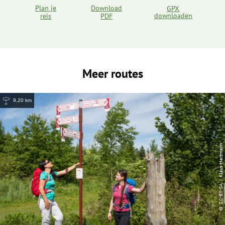
Plan je
Download
GPX
downloaden
reis
PDF
Meer routes
9,20 km
| Klaus Herzmann
CC-BY-SA
©