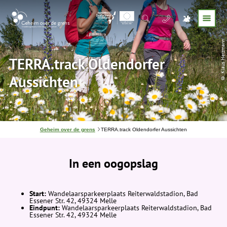
© Klaus Herzmann
TERRA.track Oldendorfer
Aussichten
J
Geheim over de grens
TERRA.track Oldendorfer Aussichten
e
b
e
In een oogopslag
v
i
n
d
t
Start:
Wandelaarsparkeerplaats Reiterwaldstadion, Bad
j
Essener Str. 42, 49324 Melle
e
Eindpunt:
Wandelaarsparkeerplaats Reiterwaldstadion, Bad
h
Essener Str. 42, 49324 Melle
i