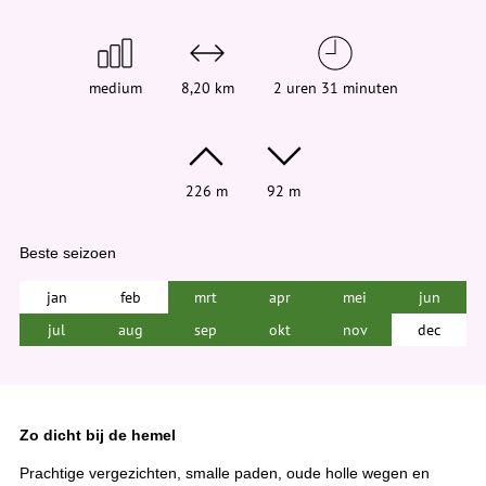
e
r
:
medium
8,20 km
2 uren 31 minuten
226 m
92 m
Beste seizoen
jan
feb
mrt
apr
mei
jun
jul
aug
sep
okt
nov
dec
Zo dicht bij de hemel
Prachtige vergezichten, smalle paden, oude holle wegen en