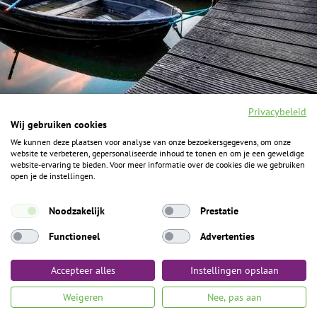
Privacybeleid
Wij gebruiken cookies
We kunnen deze plaatsen voor analyse van onze bezoekersgegevens, om onze
F
I
Y
P
website te verbeteren, gepersonaliseerde inhoud te tonen en om je een geweldige
a
n
o
i
website-ervaring te bieden. Voor meer informatie over de cookies die we gebruiken
c
s
u
n
open je de instellingen.
e
t
t
t
b
a
u
e
ALGEMENE INFORMATIE
o
g
b
r
Noodzakelijk
Prestatie
o
r
e
e
k
Het Geheim over de grens zijn de Duitse vakantieregio’s
a
s
Functioneel
Advertenties
m
t
Münsterland, Grafschaft Bentheim en Osnabrücker Land.
Accepteer alles
Instellingen opslaan
Algemene voorwaarden
Privacybeleid
Colofon
Toegankelijkheid
Weigeren
Nee, pas aan