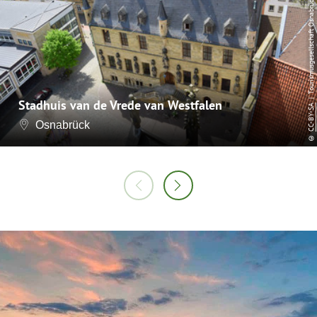
i
n
Stadhuis van de Vrede van Westfalen
CC-BY-SA
Osnabrück
©