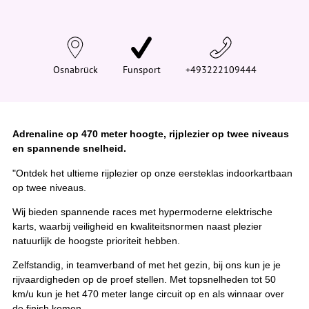
n
d
t
j
e
h
i
Osnabrück
Funsport
+493222109444
e
r
:
Adrenaline op 470 meter hoogte, rijplezier op twee niveaus
en spannende snelheid.
"Ontdek het ultieme rijplezier op onze eersteklas indoorkartbaan
op twee niveaus.
Wij bieden spannende races met hypermoderne elektrische
karts, waarbij veiligheid en kwaliteitsnormen naast plezier
natuurlijk de hoogste prioriteit hebben.
Zelfstandig, in teamverband of met het gezin, bij ons kun je je
rijvaardigheden op de proef stellen. Met topsnelheden tot 50
km/u kun je het 470 meter lange circuit op en als winnaar over
de finish komen.