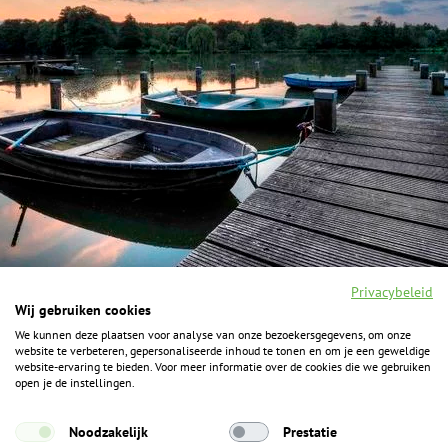
Privacybeleid
Wij gebruiken cookies
We kunnen deze plaatsen voor analyse van onze bezoekersgegevens, om onze
F
I
Y
P
website te verbeteren, gepersonaliseerde inhoud te tonen en om je een geweldige
a
n
o
i
website-ervaring te bieden. Voor meer informatie over de cookies die we gebruiken
c
s
u
n
open je de instellingen.
e
t
t
t
b
a
u
e
ALGEMENE INFORMATIE
o
g
b
r
Noodzakelijk
Prestatie