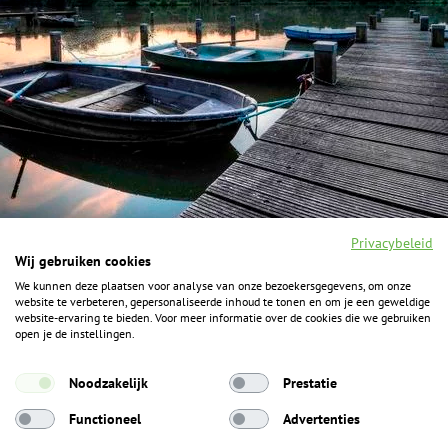
Privacybeleid
Wij gebruiken cookies
We kunnen deze plaatsen voor analyse van onze bezoekersgegevens, om onze
F
I
Y
P
website te verbeteren, gepersonaliseerde inhoud te tonen en om je een geweldige
a
n
o
i
website-ervaring te bieden. Voor meer informatie over de cookies die we gebruiken
c
s
u
n
open je de instellingen.
e
t
t
t
b
a
u
e
ALGEMENE INFORMATIE
o
g
b
r
Noodzakelijk
Prestatie
o
r
e
e
k
Het Geheim over de grens zijn de Duitse vakantieregio’s
a
s
Functioneel
Advertenties
m
t
Münsterland, Grafschaft Bentheim en Osnabrücker Land.