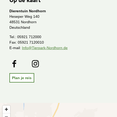
Dierentuin Nordhorn
Heseper Weg 140
48531 Nordhorn
Deutschland
Tel.:
05921 712000
Fax:
05921 7120010
E-mail:
Info@Tierpark-Nordhorn.de
F
I
a
n
c
s
e
t
Plan je reis
b
a
o
g
o
r
k
a
m