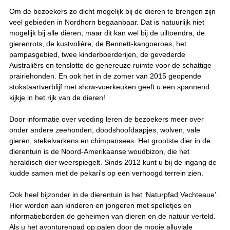
Om de bezoekers zo dicht mogelijk bij de dieren te brengen zijn
veel gebieden in Nordhorn begaanbaar. Dat is natuurlijk niet
mogelijk bij alle dieren, maar dit kan wel bij de uiltoendra, de
gierenrots, de kustvolière, de Bennett-kangoeroes, het
pampasgebied, twee kinderboerderijen, de gevederde
Australiërs en tenslotte de genereuze ruimte voor de schattige
prairiehonden. En ook het in de zomer van 2015 geopende
stokstaartverblijf met show-voerkeuken geeft u een spannend
kijkje in het rijk van de dieren!
Door informatie over voeding leren de bezoekers meer over
onder andere zeehonden, doodshoofdaapjes, wolven, vale
gieren, stekelvarkens en chimpansees. Het grootste dier in de
dierentuin is de Noord-Amerikaanse woudbizon, die het
heraldisch dier weerspiegelt. Sinds 2012 kunt u bij de ingang de
kudde samen met de pekari's op een verhoogd terrein zien.
Ook heel bijzonder in de dierentuin is het ‘Naturpfad Vechteaue’.
Hier worden aan kinderen en jongeren met spelletjes en
informatieborden de geheimen van dieren en de natuur verteld.
Als u het avonturenpad op palen door de mooie alluviale