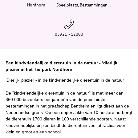
i
Nordhorn
Speelplaats, Bestemmingen…
e
r
:
05921 712000
Een kindvriendelijke dierentuin in de natuur - ‘dierlijk’
plezier in het Tierpark Nordhorn
‘Dierlijk’ plezier - in de kindvriendelijke dierentuin in de natuur
De "kindvriendelijke dierentuin in de natuur" is met meer dan
360.000 bezoekers per jaar één van de populairste
bestemmingen in het graafschap Bentheim en ligt direct aan de
Nederlandse grens. Op een oppervlakte van 10 hectare herbergt
de dierentuin 1700 dieren in 100 verschillende soorten. Naast
kindvriendelijke prijzen biedt de dierentuin veel attracties voor
klein en groot en een school.