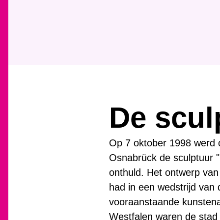
j
e
h
i
e
r
:
De scul
Op 7 oktober 1998 werd op
Osnabrück de sculptuur "
onthuld. Het ontwerp va
had in een wedstrijd van
vooraanstaande kunstenaa
Westfalen waren de stad 