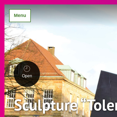
Menu
Open
Sculpture “Tole