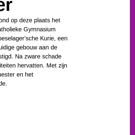
er
ond op deze plaats het
katholieke Gymnasium
oeselager'sche Kurie, een
huidige gebouw aan de
estigd. Na zware schade
teiten hervatten. Met zijn
hester en het
de.