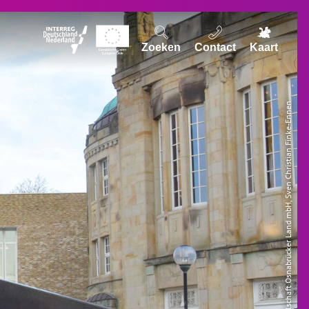
Zoeken
Contact
Kaart
© Tourismusgesellschaft Osnabrücker Land mbH, Sven Christian Finke-Ennen