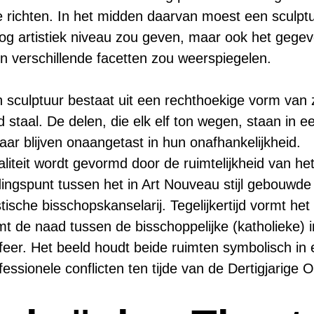
 richten. In het midden daarvan moest een sculptu
hoog artistiek niveau zou geven, maar ook het gege
n verschillende facetten zou weerspiegelen.
sculptuur bestaat uit een rechthoekige vorm van 
 staal. De delen, die elk elf ton wegen, staan in e
ar blijven onaangetast in hun onafhankelijkheid.
iteit wordt gevormd door de ruimtelijkheid van he
ingspunt tussen het in Art Nouveau stijl gebouwd
tische bisschopskanselarij. Tegelijkertijd vormt het
rmt de naad tussen de bisschoppelijke (katholieke) 
sfeer. Het beeld houdt beide ruimten symbolisch in
ssionele conflicten ten tijde van de Dertigjarige O