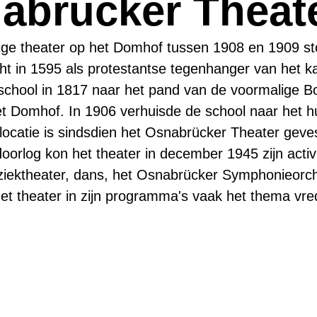
abrücker Theat
ige theater op het Domhof tussen 1908 en 1909 st
t in 1595 als protestantse tegenhanger van het 
school in 1817 naar het pand van de voormalige B
 het Domhof. In 1906 verhuisde de school naar het 
locatie is sindsdien het Osnabrücker Theater gev
orlog kon het theater in december 1945 zijn activi
muziektheater, dans, het Osnabrücker Symphonieorc
et theater in zijn programma's vaak het thema vre