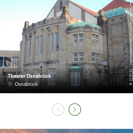
| Tourismusgesellschaft Osnabrücker Land mbH, Sven
CC-BY-SA
Theater Osnabrück
©
Osnabrück