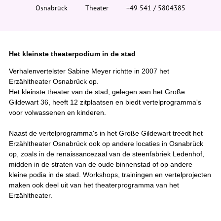
i
Osnabrück
Theater
+49 541 / 5804385
e
r
:
Het kleinste theaterpodium in de stad
Verhalenvertelster Sabine Meyer richtte in 2007 het
Erzähltheater Osnabrück op.
Het kleinste theater van de stad, gelegen aan het Große
Gildewart 36, heeft 12 zitplaatsen en biedt vertelprogramma's
voor volwassenen en kinderen.
Naast de vertelprogramma's in het Große Gildewart treedt het
Erzähltheater Osnabrück ook op andere locaties in Osnabrück
op, zoals in de renaissancezaal van de steenfabriek Ledenhof,
midden in de straten van de oude binnenstad of op andere
kleine podia in de stad. Workshops, trainingen en vertelprojecten
maken ook deel uit van het theaterprogramma van het
Erzähltheater.