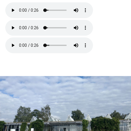
© CC-BY-SA |