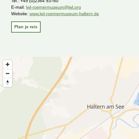
Tel.:
+49 (0)2364 93760
E-mail:
lwl-roemermuseum@lwl.org
Website:
www.lwl-roemermuseum-haltern.de
Plan je reis