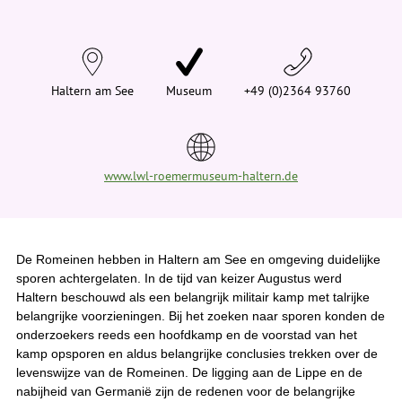
n
d
t
j
e
h
i
Haltern am See
Museum
+49 (0)2364 93760
e
r
:
www.lwl-roemermuseum-haltern.de
De Romeinen hebben in Haltern am See en omgeving duidelijke
sporen achtergelaten. In de tijd van keizer Augustus werd
Haltern beschouwd als een belangrijk militair kamp met talrijke
belangrijke voorzieningen. Bij het zoeken naar sporen konden de
onderzoekers reeds een hoofdkamp en de voorstad van het
kamp opsporen en aldus belangrijke conclusies trekken over de
levenswijze van de Romeinen. De ligging aan de Lippe en de
nabijheid van Germanië zijn de redenen voor de belangrijke