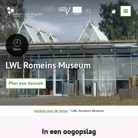
Open
LWL Romeins Museum
Plan een bezoek
J
Geheim over de grens
LWL Romeins Museum
e
b
e
In een oogopslag
v
i