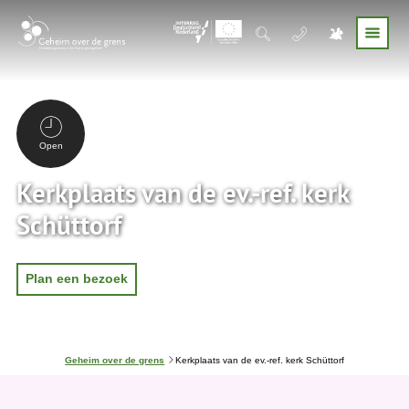
Open
Kerkplaats van de ev.-ref. kerk
Schüttorf
Plan een bezoek
J
Geheim over de grens
Kerkplaats van de ev.-ref. kerk Schüttorf
e
b
e