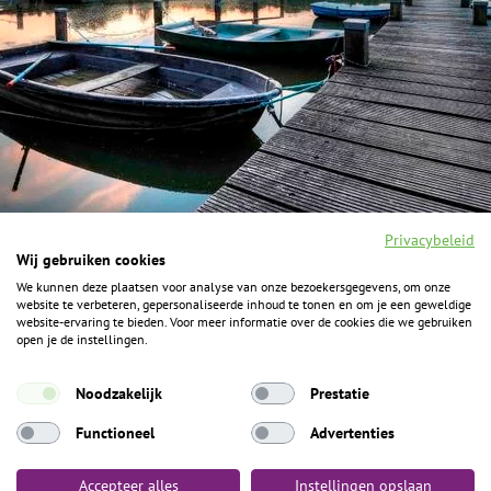
Privacybeleid
Wij gebruiken cookies
We kunnen deze plaatsen voor analyse van onze bezoekersgegevens, om onze
F
I
Y
P
website te verbeteren, gepersonaliseerde inhoud te tonen en om je een geweldige
a
n
o
i
website-ervaring te bieden. Voor meer informatie over de cookies die we gebruiken
c
s
u
n
open je de instellingen.
e
t
t
t
b
a
u
e
ALGEMENE INFORMATIE
o
g
b
r
Noodzakelijk
Prestatie
o
r
e
e
k
Het Geheim over de grens zijn de Duitse vakantieregio’s
a
s
Functioneel
Advertenties
m
t
Münsterland, Grafschaft Bentheim en Osnabrücker Land.
Accepteer alles
Instellingen opslaan
Algemene voorwaarden
Privacybeleid
Colofon
Toegankelijkheid