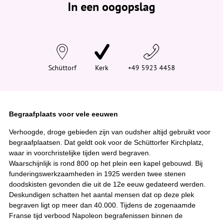
In een oogopslag
v
i
n
d
t
j
e
h
i
Schüttorf
Kerk
+49 5923 4458
e
r
:
Begraafplaats voor vele eeuwen
Verhoogde, droge gebieden zijn van oudsher altijd gebruikt voor
begraafplaatsen. Dat geldt ook voor de Schüttorfer Kirchplatz,
waar in voorchristelijke tijden werd begraven.
Waarschijnlijk is rond 800 op het plein een kapel gebouwd. Bij
funderingswerkzaamheden in 1925 werden twee stenen
doodskisten gevonden die uit de 12e eeuw gedateerd werden.
Deskundigen schatten het aantal mensen dat op deze plek
begraven ligt op meer dan 40.000. Tijdens de zogenaamde
Franse tijd verbood Napoleon begrafenissen binnen de