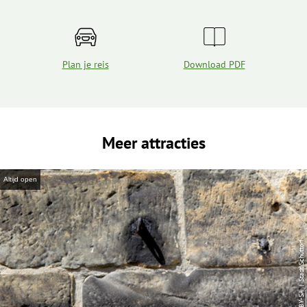
Plan je reis
Download PDF
Meer attracties
Altijd open
| Stadt Schüttorf
CC-BY-SA