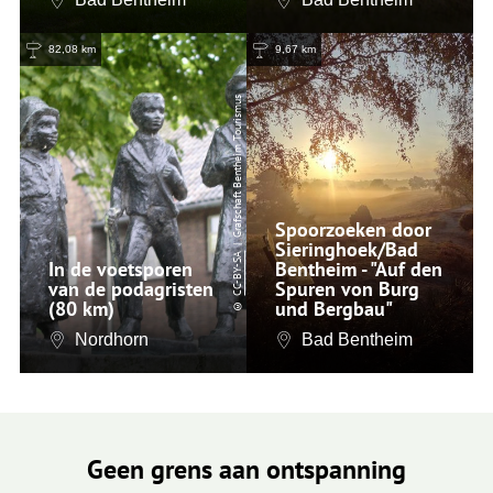
82,08 km
9,67 km
| Grafschaft Bentheim Tourismus
Spoorzoeken door
Sieringhoek/Bad
CC-BY-SA
In de voetsporen
Bentheim - "Auf den
van de podagristen
Spuren von Burg
(80 km)
©
und Bergbau"
Nordhorn
Bad Bentheim
Geen grens aan ontspanning