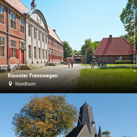
| Grafschaft Bentheim Tourismus
CC-BY-SA
©
Klooster Frenswegen
Nordhorn