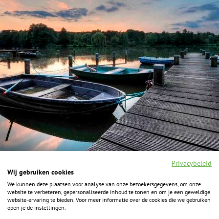
Privacybeleid
Wij gebruiken cookies
We kunnen deze plaatsen voor analyse van onze bezoekersgegevens, om onze
F
I
Y
P
website te verbeteren, gepersonaliseerde inhoud te tonen en om je een geweldige
a
n
o
i
website-ervaring te bieden. Voor meer informatie over de cookies die we gebruiken
c
s
u
n
open je de instellingen.
e
t
t
t