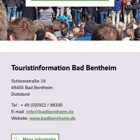
e
n
j
e
i
n
g
e
ï
n
t
e
r
Touristinformation Bad Bentheim
e
s
s
Schlossstraße 18
e
48455 Bad Bentheim
e
r
Duitsland
d
?
Tel.: + 49 (0)5922 / 98330
E-mail:
info@badbentheim.de
Website:
www.badbentheim.de
Meer informatie