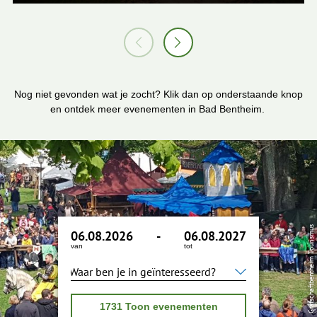
Nog niet gevonden wat je zocht? Klik dan op onderstaande knop
en ontdek meer evenementen in Bad Bentheim.
© Grafschaftbentheim Tourismus
06.08.2026
-
06.08.2027
van
tot
W
a
a
r
1731
Toon evenementen
b