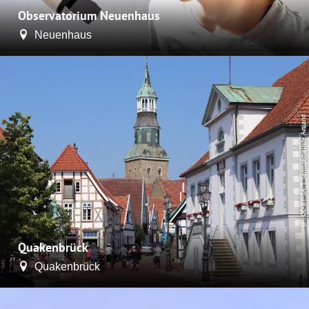
Observatorium Neuenhaus
Neuenhaus
| Samtgemeinde Artland
CC-BY-SA
©
Quakenbrück
Quakenbrück