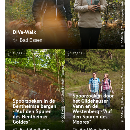
DiVa-Walk
CC-BY-SA
Bad Essen
©
11,09 km
27,15 km
| Grafschaft Bentheim Tourismus
| Grafschaft Bentheim Tourismus
Spoorzoeken door
Spoorzoeken in de
het Gildehauser
Bentheimse bergen
Venn en de
CC-BY-ND
CC-BY-SA
- "Auf den Spuren
Westenberg - "Auf
des Bentheimer
den Spuren des
Goldes"
Moores"
©
©
Bad Bentheim
Bad Bentheim