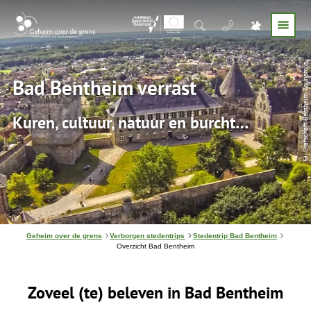
© Grafschaft Bentheim Tourismus
Bad Bentheim verrast
Kuren, cultuur, natuur en burcht…
J
Geheim over de grens
Verborgen stedentrips
Stedentrip Bad Bentheim
e
Overzicht Bad Bentheim
b
e
v
Zoveel (te) beleven in Bad Bentheim
i
n
d