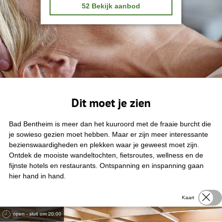
r
l
52
Bekijk aanbod
b
j
e
e
n
h
j
e
e
e
i
n
n
?
g
e
ï
n
t
Dit moet je zien
e
r
e
Bad Bentheim is meer dan het kuuroord met de fraaie burcht die
s
je sowieso gezien moet hebben. Maar er zijn meer interessante
s
bezienswaardigheden en plekken waar je geweest moet zijn.
e
e
Ontdek de mooiste wandeltochten, fietsroutes, wellness en de
r
fijnste hotels en restaurants. Ontspanning en inspanning gaan
d
hier hand in hand.
?
Kaart
open - sluit om 20:00