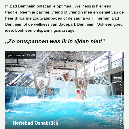
In Bad Bentheim ontspan je optimaal. Wellness is hier een
traditie. Neem je partner, vriend of vriendin mee en geniet van de
heerlijk warme zoutwaterbaden of de sauna van Thermen Bad
Bentheim of de wellness van Badepark Bentheim. Ook een goed
idee: boek een ontspanningsmassage.
,,Zo ontspannen was ik in tijden niet!”
open - sluit om 22:00
Al
| Tourismusgesellschaft Osnabrücker Land
CC-BY-SA
Nettebad Osnabrück
©