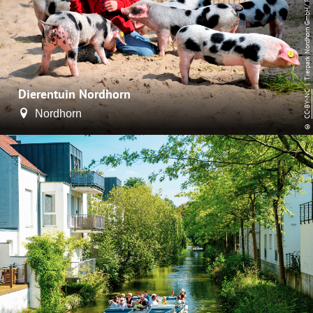
Dierentuin Nordhorn
CC-BY-NC
Nordhorn
©