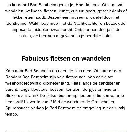
t
In kuuroord Bad Bentheim geniet je. Hoe dan ook. Of je nu van
j
wandelen, wellness, fietsen, kunst, cultuur, sport, geschiedenis of
e
lekker eten houdt. Bezoek een museum, wandel door het
h
i
Bentheimer Wald, loop mee met de Nachtwachter en bezoek de
e
imposante middeleeuwse burcht. Ontspannen doe je in de
r
:
sauna, de thermen of gewoon in je heerlijke hotel.
Fabuleus fietsen en wandelen
Kom naar Bad Bentheim en neem je fiets mee. Of huur er een.
Rondom Bad Bentheim zijn vele fietsroutes. Van dertig tot
tweehonderdtwintig kilometer lang. Fiets langs de zandstenen
burcht, langs kloosters, bossen, kanalen, dorpjes en rivieren.
Stukje overslaan? De fietsenbus brengt jou en je fietsen waar je
heen wilt! Liever te voet? Met de wandelroute Grafschafter
Spurensuche verken je Bad Bentheim en omgeving in een rustig
tempo.