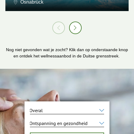
Osnabrück
Nog niet gevonden wat je zocht? Klik dan op onderstaande knop
en ontdek het wellnessaanbod in de Duitse grensstreek.
W
a
a
W
r
a
w
a
i