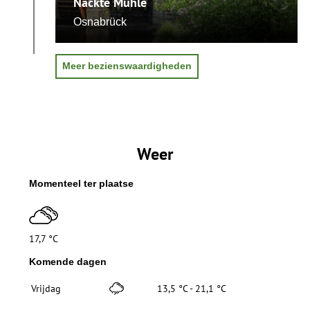
Nackte Mühle
r
c
c
p
s
h
h
e
CC-BY-SA
CC-BY-SA
CC-BY-SA
CC-BY-SA
Osnabrück
t
e
e
n
©
©
©
©
Meer bezienswaardigheden
Weer
Momenteel ter plaatse
17,7 °C
Komende dagen
Vrijdag
13,5 °C - 21,1 °C