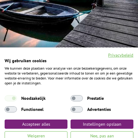
Privacybeleid
Wij gebruiken cookies
We kunnen deze plaatsen voor analyse van onze bezoekersgegevens, om onze
F
I
Y
P
website te verbeteren, gepersonaliseerde inhoud te tonen en om je een geweldige
a
n
o
i
website-ervaring te bieden. Voor meer informatie over de cookies die we gebruiken
c
s
u
n
open je de instellingen.
e
t
t
t
b
a
u
e
ALGEMENE INFORMATIE
o
g
b
r
Noodzakelijk
Prestatie
o
r
e
e
k
Het Geheim over de grens zijn de Duitse vakantieregio’s
a
s
Functioneel
Advertenties
m
t
Münsterland, Grafschaft Bentheim en Osnabrücker Land.
Accepteer alles
Instellingen opslaan
Algemene voorwaarden
Privacybeleid
Colofon
Toegankelijkheid
Weigeren
Nee, pas aan