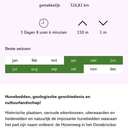
gemakkelijk
326,82 km
3 Dagen 8 uren 6 minuten
150 m
1 m
Beste seizoen
jan
feb
mrt
apr
mei
jun
jul
aug
sep
okt
nov
dec
Hunebedden, geologische geschiedenis en
cultuurlandschap!
Historische plaatsen, oeroude eikenbossen, uiterwaarden en
heidevelden en natuurlijk de imposante hunebedden waaraan
het pad zijn naam ontleent: de Hünenweg in het Osnabrücker