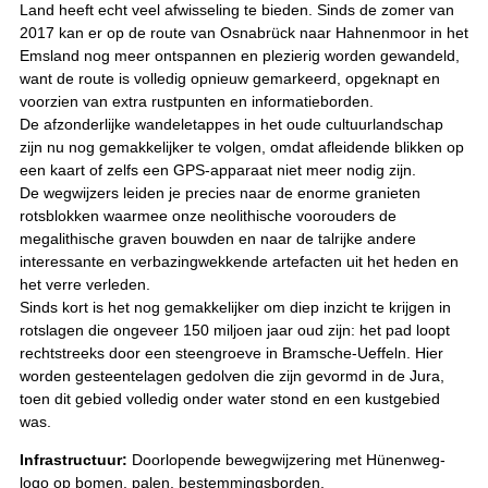
Land heeft echt veel afwisseling te bieden. Sinds de zomer van
2017 kan er op de route van Osnabrück naar Hahnenmoor in het
Emsland nog meer ontspannen en plezierig worden gewandeld,
want de route is volledig opnieuw gemarkeerd, opgeknapt en
voorzien van extra rustpunten en informatieborden.
De afzonderlijke wandeletappes in het oude cultuurlandschap
zijn nu nog gemakkelijker te volgen, omdat afleidende blikken op
een kaart of zelfs een GPS-apparaat niet meer nodig zijn.
De wegwijzers leiden je precies naar de enorme granieten
rotsblokken waarmee onze neolithische voorouders de
megalithische graven bouwden en naar de talrijke andere
interessante en verbazingwekkende artefacten uit het heden en
het verre verleden.
Sinds kort is het nog gemakkelijker om diep inzicht te krijgen in
rotslagen die ongeveer 150 miljoen jaar oud zijn: het pad loopt
rechtstreeks door een steengroeve in Bramsche-Ueffeln. Hier
worden gesteentelagen gedolven die zijn gevormd in de Jura,
toen dit gebied volledig onder water stond en een kustgebied
was.
Infrastructuur:
Doorlopende bewegwijzering met Hünenweg-
logo op bomen, palen, bestemmingsborden,