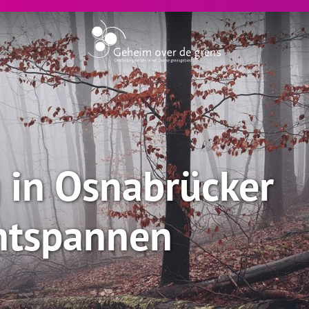
 in Osnabrücker
ntspannen