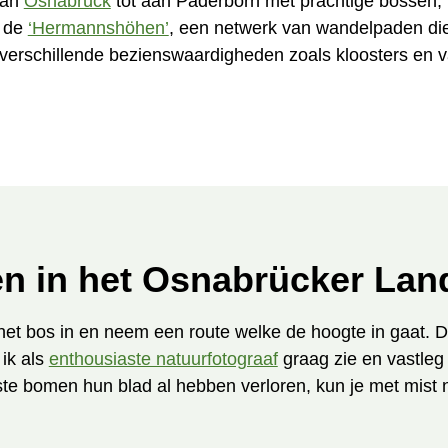
van
Osnabrück
tot aan Paderborn met prachtige bossen, b
s de
‘Hermannshöhen’
, een netwerk van wandelpaden die
gs verschillende bezienswaardigheden zoals kloosters en 
n in het Osnabrücker Lan
k het bos in en neem een route welke de hoogte in gaat. 
ik als
enthousiaste natuurfotograaf
graag zie en vastleg 
te bomen hun blad al hebben verloren, kun je met mist 