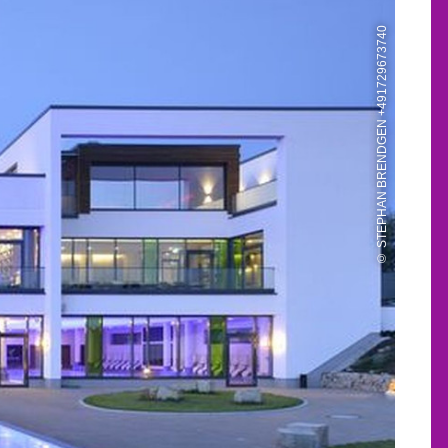
© STEPHAN BRENDGEN +491729673740