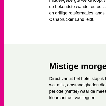
middel-gebergte welke loopt 
h
de bekendste wandelroutes i
i
en grillige rotsformaties lan
e
r
Osnabrücker Land leidt.
:
Mistige morge
Direct vanuit het hotel stap i
wat mist, omstandigheden die 
periode (winter) waar de mees
kleurcontrast vastleggen.