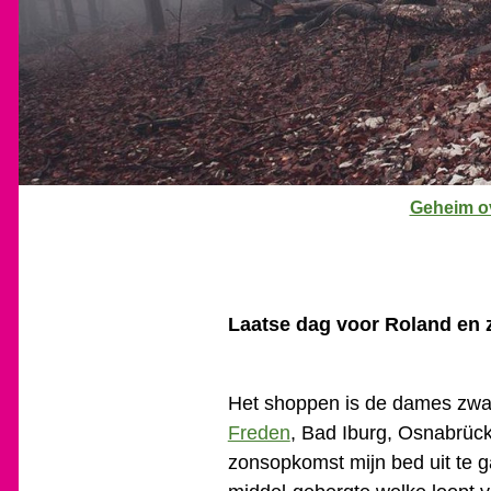
J
Geheim o
e
b
e
v
Laatse dag voor Roland en z
i
n
d
Het shoppen is de dames zwaa
t
Freden
, Bad Iburg, Osnabrück
j
zonsopkomst mijn bed uit te g
e