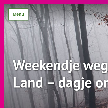
Menu
Weekendje weg
Land – dagje o