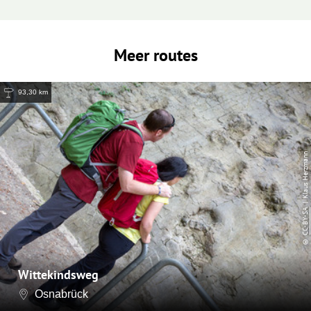
Meer routes
93,30 km
| Klaus Herzmann
CC-BY-SA
©
Wittekindsweg
Osnabrück