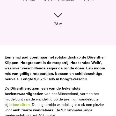
e
r
:
78 m
Een smal pad voert naar het rotslandschap de Dörenther
Klippen. Hoogtepunt is de rotspartij ‘Hockendes Weib’,
waarover verschillende sages de ronde doen. Een mooie
mix van grillige rotspartijen, bossen en schilderachtige
heuvels. Lengte 9,3 km / 405 m hoogteverschil.
De
Dörentherrotsen, een van de bekendste
bezienswaardigheden
van het Münsterland, vormen het
middelpunt van de wandeling op de premiumwandelroute
bij
Ibbenbüren
. De uitgebreide wandeling is
ook
een plezier
voor
ambitieuze wandelaars
. De 9,3 kilometer lange
rondwandeling klimt 405 meter.