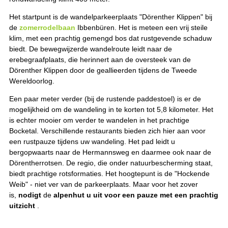
Het startpunt is de wandelparkeerplaats "Dörenther Klippen" bij
de
zomerrodelbaan
Ibbenbüren. Het is meteen een vrij steile
klim, met een prachtig gemengd bos dat rustgevende schaduw
biedt. De bewegwijzerde wandelroute leidt naar de
erebegraafplaats, die herinnert aan de oversteek van de
Dörenther Klippen door de geallieerden tijdens de Tweede
Wereldoorlog.
Een paar meter verder (bij de rustende paddestoel) is er de
mogelijkheid om de wandeling in te korten tot 5,8 kilometer. Het
is echter mooier om verder te wandelen in het prachtige
Bocketal. Verschillende restaurants bieden zich hier aan voor
een rustpauze tijdens uw wandeling. Het pad leidt u
bergopwaarts naar de Hermannsweg en daarmee ook naar de
Dörentherrotsen. De regio, die onder natuurbescherming staat,
biedt prachtige rotsformaties. Het hoogtepunt is de "Hockende
Weib" - niet ver van de parkeerplaats. Maar voor het zover
is,
nodigt
de
alpenhut u uit voor een pauze met een prachtig
uitzicht
.