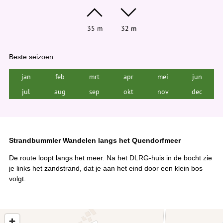
35 m
32 m
Beste seizoen
jan
feb
mrt
apr
mei
jun
jul
aug
sep
okt
nov
dec
Strandbummler Wandelen langs het Quendorfmeer
De route loopt langs het meer. Na het DLRG-huis in de bocht zie
je links het zandstrand, dat je aan het eind door een klein bos
volgt.