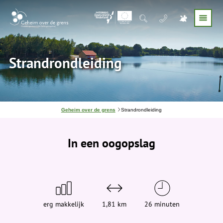
Strandrondleiding
J
Geheim over de grens
Strandrondleiding
e
b
e
In een oogopslag
v
i
n
d
t
j
e
h
i
erg makkelijk
1,81 km
26 minuten
e
r
: