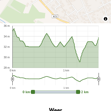
36 m
34 m
32 m
30 m
28 m
0 km
1 km
0 km
1 km
0 km
2 km
Weer