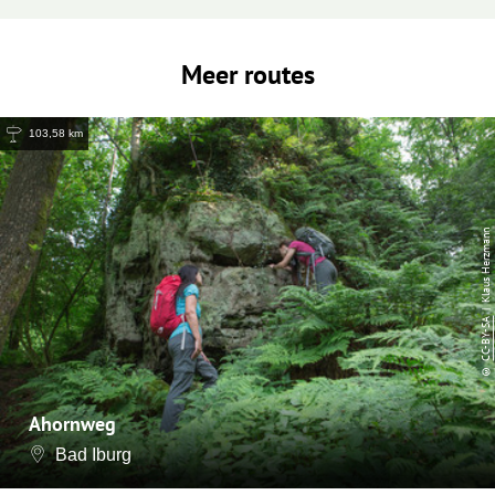
Meer routes
103,58 km
| Klaus Herzmann
CC-BY-SA
©
Ahornweg
Bad Iburg