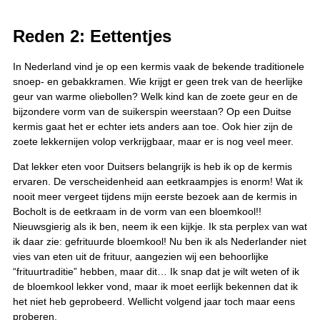
Reden 2: Eettentjes
In Nederland vind je op een kermis vaak de bekende traditionele
snoep- en gebakkramen. Wie krijgt er geen trek van de heerlijke
geur van warme oliebollen? Welk kind kan de zoete geur en de
bijzondere vorm van de suikerspin weerstaan? Op een Duitse
kermis gaat het er echter iets anders aan toe. Ook hier zijn de
zoete lekkernijen volop verkrijgbaar, maar er is nog veel meer.
Dat lekker eten voor Duitsers belangrijk is heb ik op de kermis
ervaren. De verscheidenheid aan eetkraampjes is enorm! Wat ik
nooit meer vergeet tijdens mijn eerste bezoek aan de kermis in
Bocholt is de eetkraam in de vorm van een bloemkool!!
Nieuwsgierig als ik ben, neem ik een kijkje. Ik sta perplex van wat
ik daar zie: gefrituurde bloemkool! Nu ben ik als Nederlander niet
vies van eten uit de frituur, aangezien wij een behoorlijke
“frituurtraditie” hebben, maar dit… Ik snap dat je wilt weten of ik
de bloemkool lekker vond, maar ik moet eerlijk bekennen dat ik
het niet heb geprobeerd. Wellicht volgend jaar toch maar eens
proberen.