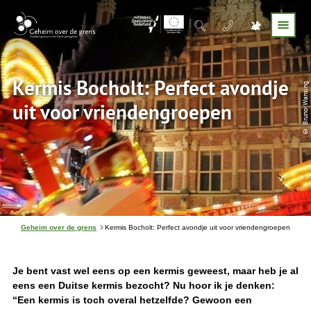
Kermis Bocholt: Perfect avondje
© Bruno-Wansing
uit voor vriendengroepen
J
Geheim over de grens
Kermis Bocholt: Perfect avondje uit voor vriendengroepen
e
b
e
v
Je bent vast wel eens op een kermis geweest, maar heb je al
i
eens een Duitse kermis bezocht? Nu hoor ik je denken:
n
“Een kermis is toch overal hetzelfde? Gewoon een
d
t