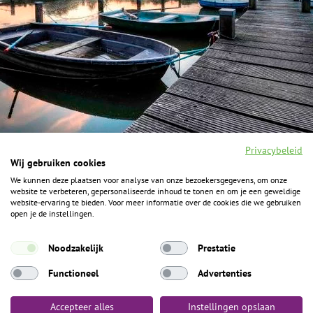
Privacybeleid
Wij gebruiken cookies
We kunnen deze plaatsen voor analyse van onze bezoekersgegevens, om onze
F
I
Y
P
website te verbeteren, gepersonaliseerde inhoud te tonen en om je een geweldige
a
n
o
i
website-ervaring te bieden. Voor meer informatie over de cookies die we gebruiken
c
s
u
n
open je de instellingen.
e
t
t
t
b
a
u
e
ALGEMENE INFORMATIE
o
g
b
r
Noodzakelijk
Prestatie
o
r
e
e
k
Het Geheim over de grens zijn de Duitse vakantieregio’s
a
s
Functioneel
Advertenties
m
t
Münsterland, Grafschaft Bentheim en Osnabrücker Land.
Accepteer alles
Instellingen opslaan
Algemene voorwaarden
Privacybeleid
Colofon
Toegankelijkheid