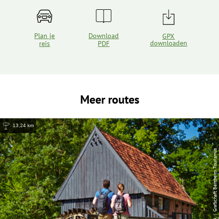
Plan je
Download
GPX
downloaden
reis
PDF
Meer routes
13,24 km
| Grafschaft Bentheim Tourismus