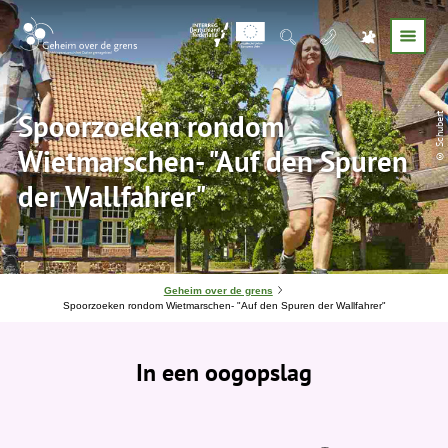
Spoorzoeken rondom
© Schubert
Wietmarschen- "Auf den Spuren
der Wallfahrer"
J
Geheim over de grens
e
Spoorzoeken rondom Wietmarschen- "Auf den Spuren der Wallfahrer"
b
e
v
In een oogopslag
i
n
d
t
j
e