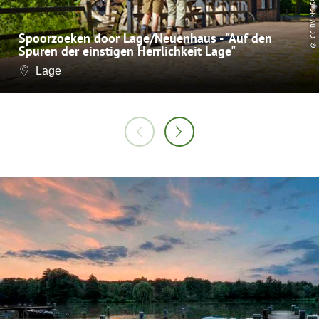
CC-BY-NC-SA
Spoorzoeken door Lage/Neuenhaus - "Auf den
©
Spuren der einstigen Herrlichkeit Lage"
Lage