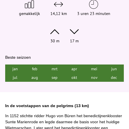
h
i
e
gemakkelijk
14,12 km
3 uren 23 minuten
r
:
30 m
17 m
Beste seizoen
jan
feb
mrt
apr
mei
jun
jul
aug
sep
okt
nov
dec
In de voetstappen van de pelgrims (13 km)
In 1152 stichtte ridder Hugo von Büren het benedictijnenklooster
Sunte Marienrode en legde daarmee de basis voor het huidige
Wietmarschen. Later werd het benedictijnenklooster een