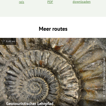
downloaden
reis
PDF
Meer routes
6,40 km
| Fotalia Carola Vahldiek
CC-BY-SA
©
Geotouristischer Lehrpfad