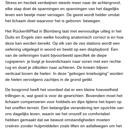
Stress en hectiek verdwijnen steeds meer naar de achtergrond,
elke stap doet de spanningen en spanningen van het dagelijks
leven een beetje meer vervagen. De geest wordt helder omdat
het lichaam doet waarvoor het is geboren: bewegen.
Het RückenfitPfad in Blomberg laat met eenvoudige uitleg in het
Duits en Engels zien welke houding anatomisch correct is en hoe
deze kan worden bereikt. Op elk van de zes stations wordt een
oefening uitgelegd in woord en beeld op een displaybord. Een
van de oefeningen traint bijvoorbeeld specifiek de diepe
rugspieren: je buigt je bovenlichaam naar voren met een rechte
rug en duwt je zitbotten naar achteren. De knieën blijven
verticaal boven de hielen. In deze "gebogen kniebuiging" worden
de hielen vervolgens zachtjes in de grond getikt.
De bosgrond heeft het voordeel dat er een kleine hoeveelheid
trillingen is, wat goed is voor de gewrichten. Bovendien moet het
lichaam compenseren voor hobbels en dips tijdens het lopen op
het oneffen terrein. Een belangrijke verandering ten opzichte van
ons dagelijks leven, waarin we het onszelf zo comfortabel
hebben gemaakt dat we bewust omstandigheden moeten
creëren zonder hulpmiddelen zoals liften en asfaltwegen om het