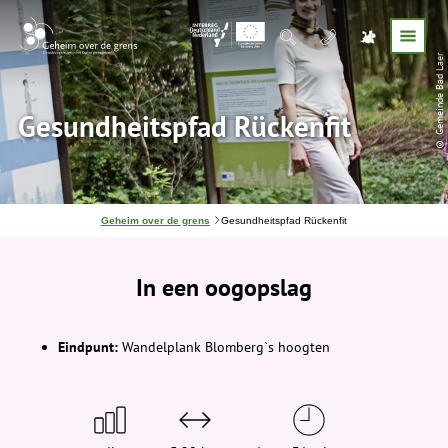
© Gemeinde Bad Laer
Gesundheitspfad Rückenfit
J
Geheim over de grens
Gesundheitspfad Rückenfit
e
b
e
In een oogopslag
v
i
n
d
t
Eindpunt:
Wandelplank Blomberg`s hoogten
j
e
h
i
e
r
: