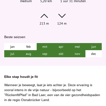
medium
5,20 km
1 uur 31 minuten
213 m
124 m
Beste seizoen
jan
feb
mrt
apr
mei
jun
jul
aug
sep
okt
nov
dec
Elke stap houdt je fit
Wanneer je beweegt, laat je iets achter je. Deze ervaring is
vooral intens in de vrije natuur - bijvoorbeeld op het
"RückenfitPfad" in Bad Laer, een van de vier gezondheidspaden
in de regio Osnabrücker Land.