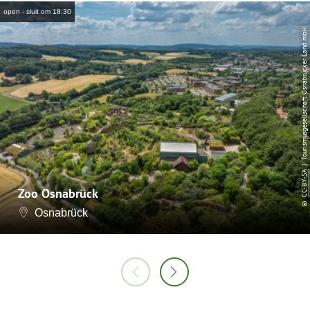
open - sluit om 18:30
| Tourismusgesellschaft Osnabrücker Land mbH
CC-BY-SA
Zoo Osnabrück
©
Osnabrück