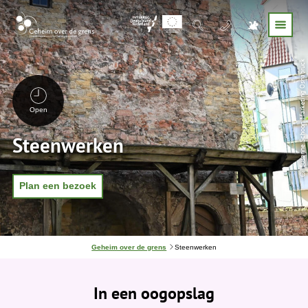
© Susanne Schoon Marketing Osnabrück
Open
Steenwerken
Plan een bezoek
J
Geheim over de grens
Steenwerken
e
b
e
In een oogopslag
v
i