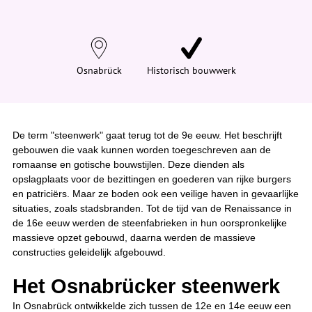
n
d
t
j
e
h
i
Osnabrück
Historisch bouwwerk
e
r
:
De term "steenwerk" gaat terug tot de 9e eeuw. Het beschrijft
gebouwen die vaak kunnen worden toegeschreven aan de
romaanse en gotische bouwstijlen. Deze dienden als
opslagplaats voor de bezittingen en goederen van rijke burgers
en patriciërs. Maar ze boden ook een veilige haven in gevaarlijke
situaties, zoals stadsbranden. Tot de tijd van de Renaissance in
de 16e eeuw werden de steenfabrieken in hun oorspronkelijke
massieve opzet gebouwd, daarna werden de massieve
constructies geleidelijk afgebouwd.
Het Osnabrücker steenwerk
In Osnabrück ontwikkelde zich tussen de 12e en 14e eeuw een