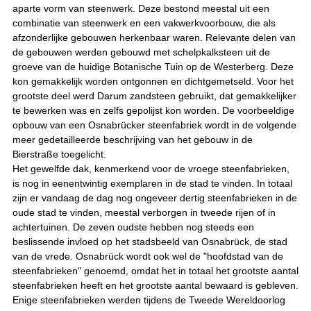
aparte vorm van steenwerk. Deze bestond meestal uit een
combinatie van steenwerk en een vakwerkvoorbouw, die als
afzonderlijke gebouwen herkenbaar waren. Relevante delen van
de gebouwen werden gebouwd met schelpkalksteen uit de
groeve van de huidige Botanische Tuin op de Westerberg. Deze
kon gemakkelijk worden ontgonnen en dichtgemetseld. Voor het
grootste deel werd Darum zandsteen gebruikt, dat gemakkelijker
te bewerken was en zelfs gepolijst kon worden. De voorbeeldige
opbouw van een Osnabrücker steenfabriek wordt in de volgende
meer gedetailleerde beschrijving van het gebouw in de
Bierstraße toegelicht.
Het gewelfde dak, kenmerkend voor de vroege steenfabrieken,
is nog in eenentwintig exemplaren in de stad te vinden. In totaal
zijn er vandaag de dag nog ongeveer dertig steenfabrieken in de
oude stad te vinden, meestal verborgen in tweede rijen of in
achtertuinen. De zeven oudste hebben nog steeds een
beslissende invloed op het stadsbeeld van Osnabrück, de stad
van de vrede. Osnabrück wordt ook wel de "hoofdstad van de
steenfabrieken" genoemd, omdat het in totaal het grootste aantal
steenfabrieken heeft en het grootste aantal bewaard is gebleven.
Enige steenfabrieken werden tijdens de Tweede Wereldoorlog