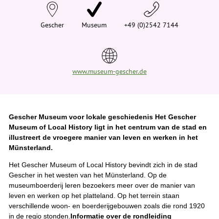
e
h
i
Gescher
Museum
+49 (0)2542 7144
e
r
:
www.museum-gescher.de
Gescher Museum voor lokale geschiedenis Het Gescher
Museum of Local History ligt in het centrum van de stad en
illustreert de vroegere manier van leven en werken in het
Münsterland.
Het Gescher Museum of Local History bevindt zich in de stad
Gescher in het westen van het Münsterland. Op de
museumboerderij leren bezoekers meer over de manier van
leven en werken op het platteland. Op het terrein staan
verschillende woon- en boerderijgebouwen zoals die rond 1920
in de regio stonden.
Informatie over de rondleiding