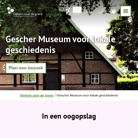
Gescher Museum voor lokale
geschiedenis
Plan een bezoek
J
Geheim over de grens
Gescher Museum voor lokale geschiedenis
e
b
e
In een oogopslag
v
i
n
d
t
j