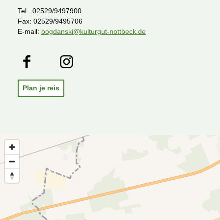
Tel.:
02529/9497900
Fax:
02529/9495706
E-mail:
bogdanski@kulturgut-nottbeck.de
F
I
A
a
n
p
c
s
p
e
t
Plan je reis
b
a
o
g
o
r
k
a
m