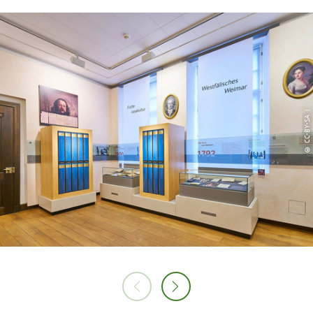
© CC-BY-SA |