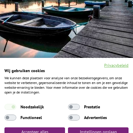
Privacybeleid
Wij gebruiken cookies
We kunnen deze plaatsen voor analyse van onze bezoekersgegevens, om onze
F
I
Y
P
website te verbeteren, gepersonaliseerde inhoud te tonen en om je een geweldige
a
n
o
i
website-ervaring te bieden. Voor meer informatie over de cookies die we gebruiken
c
s
u
n
open je de instellingen.
e
t
t
t
b
a
u
e
ALGEMENE INFORMATIE
o
g
b
r
Noodzakelijk
Prestatie
o
r
e
e
k
Het Geheim over de grens zijn de Duitse vakantieregio’s
a
s
Functioneel
Advertenties
m
t
Münsterland, Grafschaft Bentheim en Osnabrücker Land.
Accepteer alles
Instellingen opslaan
Algemene voorwaarden
Privacybeleid
Colofon
Toegankelijkheid