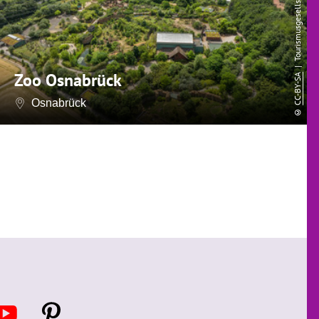
Zoo Osnabrück
CC-BY-SA
Osnabrück
©
Y
P