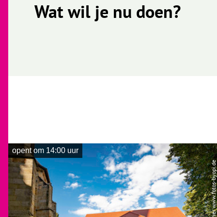
Wat wil je nu doen?
opent om 14:00 uur
| Norbert Gaßner www.fotos-byopi.de