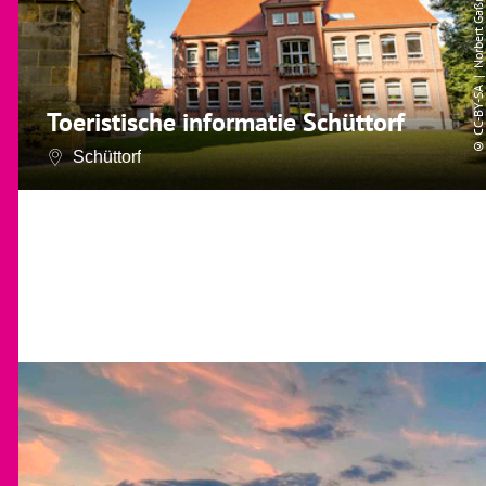
CC-BY-SA
Toeristische informatie Schüttorf
©
Schüttorf