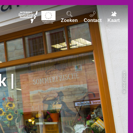
Zoeken
Contact
Kaart
 |
© next choice