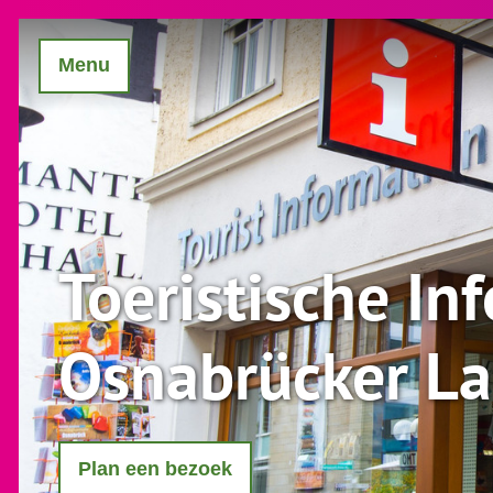
Menu
Toeristische In
Osnabrücker L
Plan een bezoek