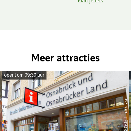
Plan je reis
Meer attracties
opent om 09:30 uur
| next choice
CC-BY-SA