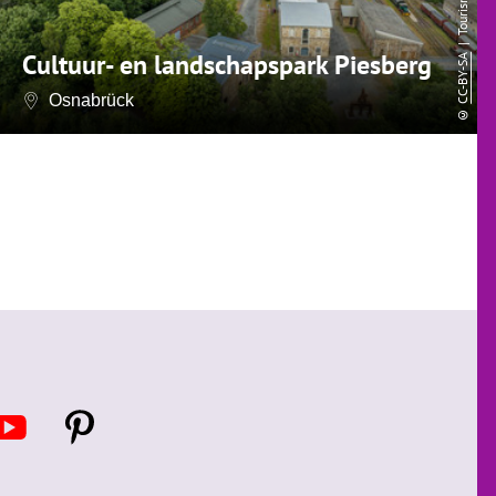
Cultuur- en landschapspark Piesberg
CC-BY-SA
Osnabrück
©
Y
P
o
i
u
n