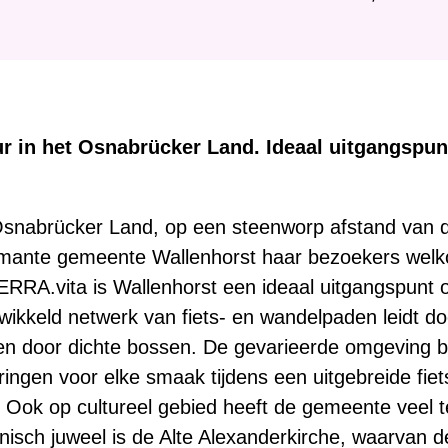
i
e
r
:
r in het Osnabrücker Land. Ideaal uitgangspun
 Osnabrücker Land, op een steenworp afstand van d
mante gemeente Wallenhorst haar bezoekers welk
ERRA.vita is Wallenhorst een ideaal uitgangspunt 
ikkeld netwerk van fiets- en wandelpaden leidt do
 en door dichte bossen. De gevarieerde omgeving b
ringen voor elke smaak tijdens een uitgebreide fiet
Ook op cultureel gebied heeft de gemeente veel t
nisch juweel is de Alte Alexanderkirche, waarvan d