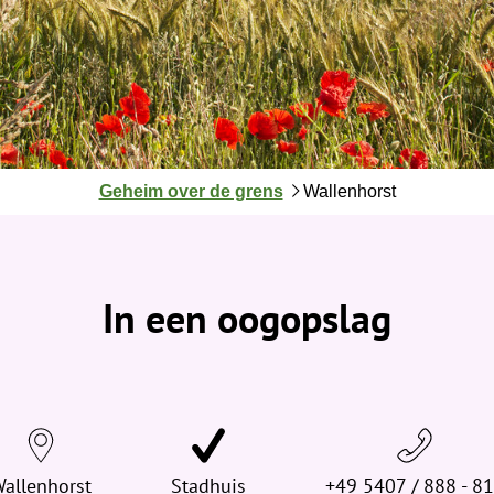
J
Geheim over de grens
Wallenhorst
e
b
e
v
In een oogopslag
i
n
d
t
j
e
allenhorst
h
Stadhuis
+49 5407 / 888 - 8