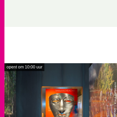
opent om 10:00 uur
| Klaus Herzmann
CC-BY-NC-ND