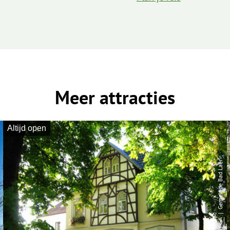
Meer attracties
Altijd open
| Gemeinde Bad Laer
CC-BY-SA