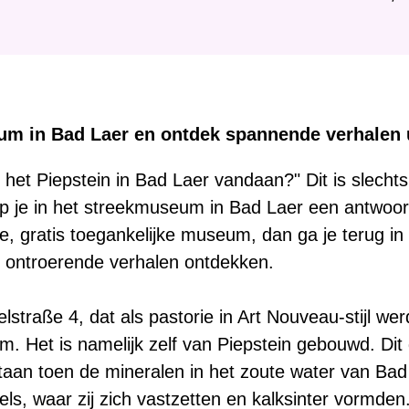
i
e
r
:
m in Bad Laer en ontdek spannende verhalen ui
et Piepstein in Bad Laer vandaan?" Dit is slechts
je in het streekmuseum in Bad Laer een antwoord 
e, gratis toegankelijke museum, dan ga je terug in d
n ontroerende verhalen ontdekken.
traße 4, dat als pastorie in Art Nouveau-stijl werd
. Het is namelijk zelf van Piepstein gebouwd. Dit 
taan toen de mineralen in het zoute water van Ba
els, waar zij zich vastzetten en kalksinter vormden.