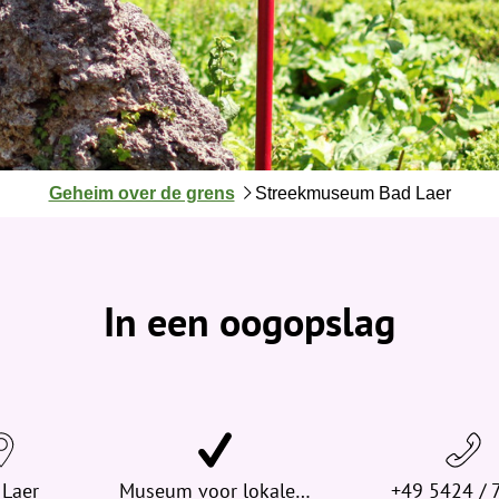
J
Geheim over de grens
Streekmuseum Bad Laer
e
b
e
v
In een oogopslag
i
n
d
t
j
e
 Laer
h
Museum voor lokale…
+49 5424 / 