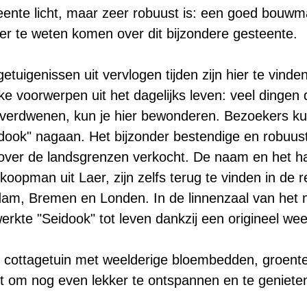
eente licht, maar zeer robuust is: een goed bouwma
r te weten komen over dit bijzondere gesteente.
etuigenissen uit vervlogen tijden zijn hier te vind
e voorwerpen uit het dagelijks leven: veel dingen 
ijn verdwenen, kun je hier bewonderen. Bezoekers k
dook" nagaan. Het bijzonder bestendige en robuust
 over de landsgrenzen verkocht. De naam en het 
koopman uit Laer, zijn zelfs terug te vinden in de
dam, Bremen en Londen. In de linnenzaal van he
werkte "Seidook" tot leven dankzij een origineel w
n cottagetuin met weelderige bloembedden, groent
uit om nog even lekker te ontspannen en te geniete