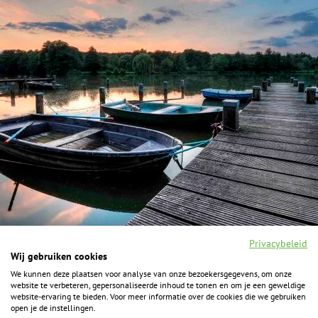
Privacybeleid
Wij gebruiken cookies
We kunnen deze plaatsen voor analyse van onze bezoekersgegevens, om onze
F
I
Y
P
website te verbeteren, gepersonaliseerde inhoud te tonen en om je een geweldige
a
n
o
i
website-ervaring te bieden. Voor meer informatie over de cookies die we gebruiken
c
s
u
n
open je de instellingen.
e
t
t
t