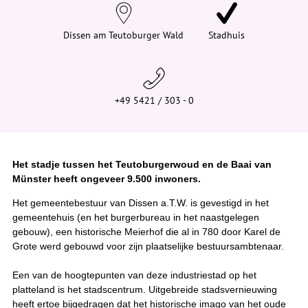
e
h
i
Dissen am Teutoburger Wald
Stadhuis
e
r
:
+49 5421 / 303 - 0
Het stadje tussen het Teutoburgerwoud en de Baai van
Münster heeft ongeveer 9.500 inwoners.
Het gemeentebestuur van Dissen a.T.W. is gevestigd in het
gemeentehuis (en het burgerbureau in het naastgelegen
gebouw), een historische Meierhof die al in 780 door Karel de
Grote werd gebouwd voor zijn plaatselijke bestuursambtenaar.
Een van de hoogtepunten van deze industriestad op het
platteland is het stadscentrum. Uitgebreide stadsvernieuwing
heeft ertoe bijgedragen dat het historische imago van het oude