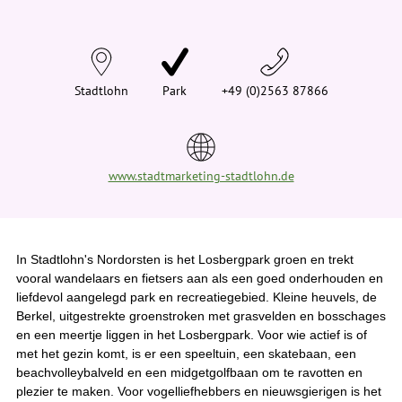
n
d
t
j
e
h
i
Stadtlohn
Park
+49 (0)2563 87866
e
r
:
www.stadtmarketing-stadtlohn.de
In Stadtlohn's Nordorsten is het Losbergpark groen en trekt
vooral wandelaars en fietsers aan als een goed onderhouden en
liefdevol aangelegd park en recreatiegebied. Kleine heuvels, de
Berkel, uitgestrekte groenstroken met grasvelden en bosschages
en een meertje liggen in het Losbergpark. Voor wie actief is of
met het gezin komt, is er een speeltuin, een skatebaan, een
beachvolleybalveld en een midgetgolfbaan om te ravotten en
plezier te maken. Voor vogelliefhebbers en nieuwsgierigen is het