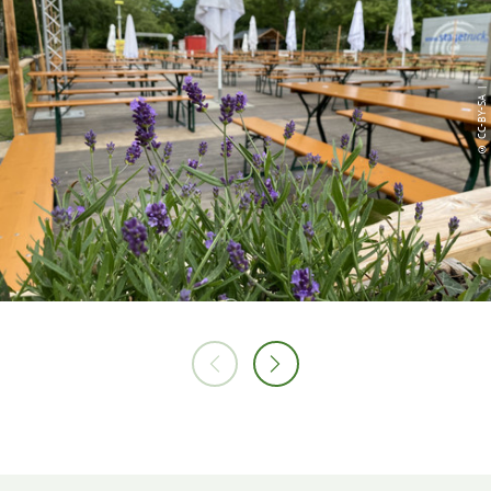
© CC-BY-SA |