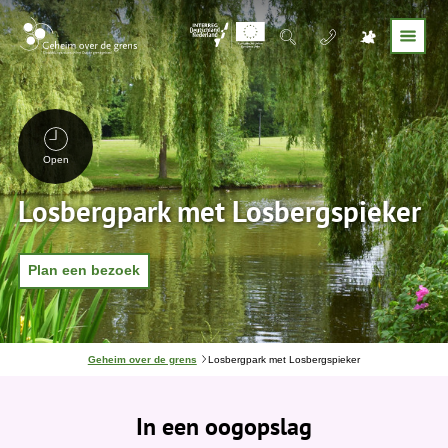
Open
Losbergpark met Losbergspieker
Plan een bezoek
J
Geheim over de grens
Losbergpark met Losbergspieker
e
b
e
In een oogopslag
v
i