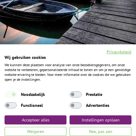
Privacybeleid
Wij gebruiken cookies
We kunnen deze plaatsen voor analyse van onze bezoekersgegevens, om onze
F
I
Y
P
website te verbeteren, gepersonaliseerde inhoud te tonen en om je een geweldige
a
n
o
i
website-ervaring te bieden. Voor meer informatie over de cookies die we gebruiken
c
s
u
n
open je de instellingen.
e
t
t
t
b
a
u
e
ALGEMENE INFORMATIE
o
g
b
r
Noodzakelijk
Prestatie
o
r
e
e
k
Het Geheim over de grens zijn de Duitse vakantieregio’s
a
s
Functioneel
Advertenties
m
t
Münsterland, Grafschaft Bentheim en Osnabrücker Land.
Accepteer alles
Instellingen opslaan
Algemene voorwaarden
Privacybeleid
Colofon
Toegankelijkheid
Weigeren
Nee, pas aan