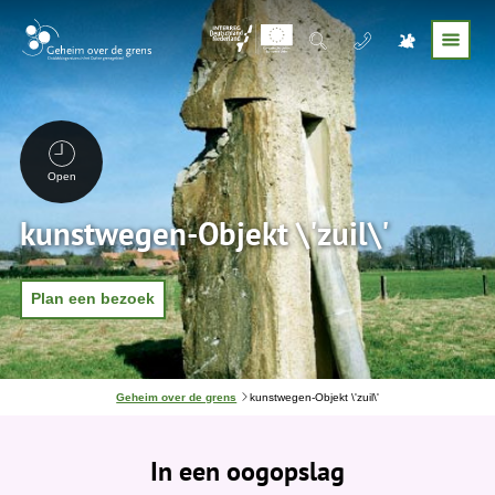
Open
kunstwegen-Objekt \'zuil\'
Plan een bezoek
J
Geheim over de grens
kunstwegen-Objekt \'zuil\'
e
b
e
In een oogopslag
v
i