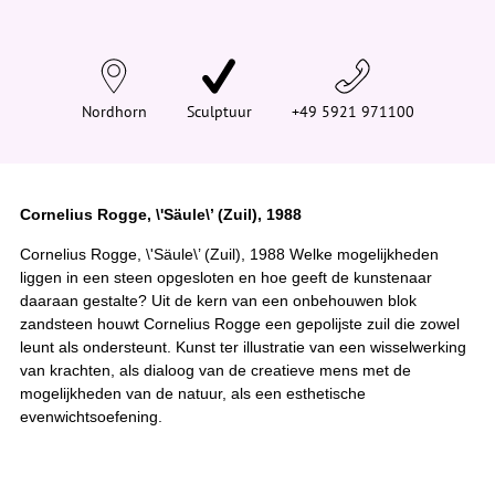
n
d
t
j
e
h
i
Nordhorn
Sculptuur
+49 5921 971100
e
r
:
Cornelius Rogge, \'Säule\’ (Zuil), 1988
Cornelius Rogge, \'Säule\’ (Zuil), 1988 Welke mogelijkheden
liggen in een steen opgesloten en hoe geeft de kunstenaar
daaraan gestalte? Uit de kern van een onbehouwen blok
zandsteen houwt Cornelius Rogge een gepolijste zuil die zowel
leunt als ondersteunt. Kunst ter illustratie van een wisselwerking
van krachten, als dialoog van de creatieve mens met de
mogelijkheden van de natuur, als een esthetische
evenwichtsoefening.