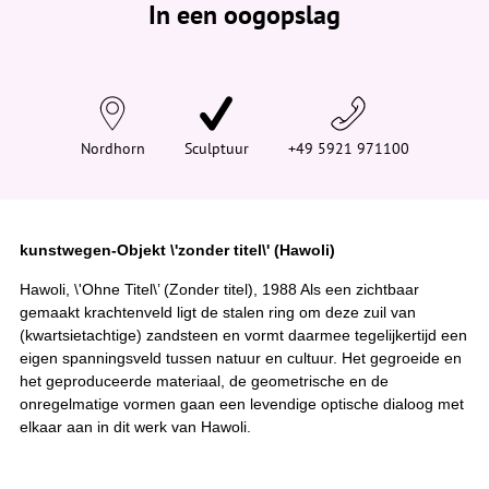
In een oogopslag
v
i
n
d
t
j
e
h
i
Nordhorn
Sculptuur
+49 5921 971100
e
r
:
kunstwegen-Objekt \'zonder titel\' (Hawoli)
Hawoli, \'Ohne Titel\’ (Zonder titel), 1988 Als een zichtbaar
gemaakt krachtenveld ligt de stalen ring om deze zuil van
(kwartsietachtige) zandsteen en vormt daarmee tegelijkertijd een
eigen spanningsveld tussen natuur en cultuur. Het gegroeide en
het geproduceerde materiaal, de geometrische en de
onregelmatige vormen gaan een levendige optische dialoog met
elkaar aan in dit werk van Hawoli.