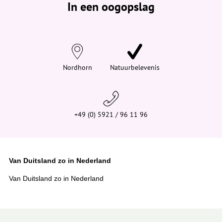
In een oogopslag
v
i
n
d
t
j
e
h
i
Nordhorn
Natuurbelevenis
e
r
:
+49 (0) 5921 / 96 11 96
Van Duitsland zo in Nederland
Van Duitsland zo in Nederland