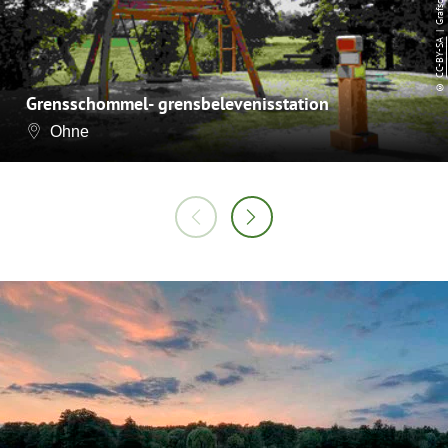
CC-BY-SA
©
Grensschommel- grensbelevenisstation
Ohne