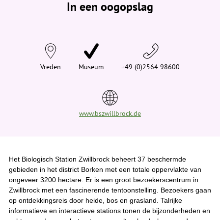
In een oogopslag
v
i
n
d
t
j
e
h
i
Vreden
Museum
+49 (0)2564 98600
e
r
:
www.bszwillbrock.de
Het Biologisch Station Zwillbrock beheert 37 beschermde
gebieden in het district Borken met een totale oppervlakte van
ongeveer 3200 hectare. Er is een groot bezoekerscentrum in
Zwillbrock met een fascinerende tentoonstelling. Bezoekers gaan
op ontdekkingsreis door heide, bos en grasland. Talrijke
informatieve en interactieve stations tonen de bijzonderheden en