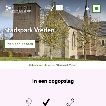
Stadspark Vreden
Plan een bezoek
J
Geheim over de grens
Stadspark Vreden
e
b
e
In een oogopslag
v
i
n
d
t
j
e
h