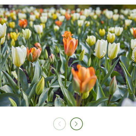
© CC-BY-SA |