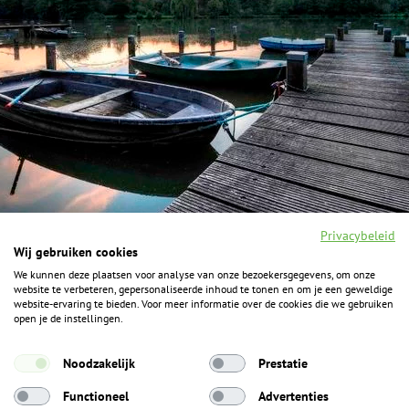
Privacybeleid
Wij gebruiken cookies
We kunnen deze plaatsen voor analyse van onze bezoekersgegevens, om onze
F
I
Y
P
website te verbeteren, gepersonaliseerde inhoud te tonen en om je een geweldige
a
n
o
i
website-ervaring te bieden. Voor meer informatie over de cookies die we gebruiken
c
s
u
n
open je de instellingen.
e
t
t
t
b
a
u
e
ALGEMENE INFORMATIE
o
g
b
r
Noodzakelijk
Prestatie
o
r
e
e
k
Het Geheim over de grens zijn de Duitse vakantieregio’s
a
s
Functioneel
Advertenties