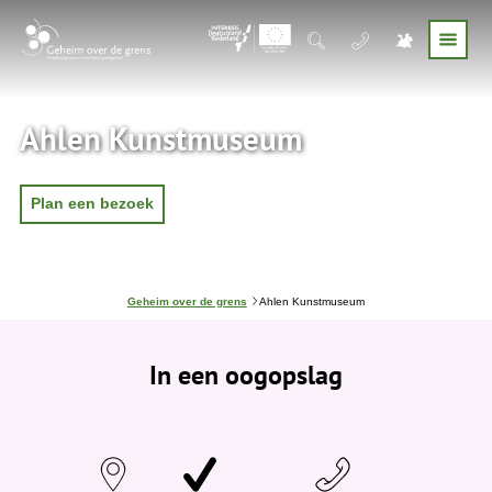
Ahlen Kunstmuseum
Plan een bezoek
J
Geheim over de grens
Ahlen Kunstmuseum
e
b
e
In een oogopslag
v
i
n
d
t
j
e
h