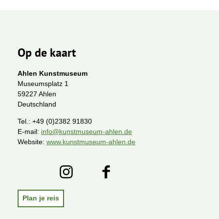
Op de kaart
Ahlen Kunstmuseum
Museumsplatz 1
59227 Ahlen
Deutschland
Tel.:
+49 (0)2382 91830
E-mail:
info@kunstmuseum-ahlen.de
Website:
www.kunstmuseum-ahlen.de
H
I
F
o
n
a
m
s
c
e
t
e
Plan je reis
p
a
b
a
g
o