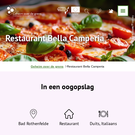
© Duckahouse/Pixabay
Restaurant Bella Camperia
J
Geheim over de grens
Restaurant Bella Camperia
e
b
e
In een oogopslag
v
i
n
d
t
j
e
h
i
Bad Rothenfelde
Restaurant
Duits, Italiaans
e
r
: