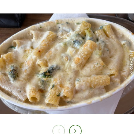
© CC-BY-SA |