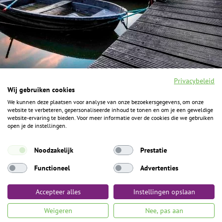
Privacybeleid
Wij gebruiken cookies
We kunnen deze plaatsen voor analyse van onze bezoekersgegevens, om onze
F
I
Y
P
website te verbeteren, gepersonaliseerde inhoud te tonen en om je een geweldige
a
n
o
i
website-ervaring te bieden. Voor meer informatie over de cookies die we gebruiken
c
s
u
n
open je de instellingen.
e
t
t
t
b
a
u
e
ALGEMENE INFORMATIE
o
g
b
r
Noodzakelijk
Prestatie
o
r
e
e
k
Het Geheim over de grens zijn de Duitse vakantieregio’s
a
s
Functioneel
Advertenties
m
t
Münsterland, Grafschaft Bentheim en Osnabrücker Land.
Accepteer alles
Instellingen opslaan
Algemene voorwaarden
Privacybeleid
Colofon
Toegankelijkheid
Weigeren
Nee, pas aan