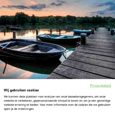
Privacybeleid
Wij gebruiken cookies
We kunnen deze plaatsen voor analyse van onze bezoekersgegevens, om onze
F
I
Y
P
website te verbeteren, gepersonaliseerde inhoud te tonen en om je een geweldige
a
n
o
i
website-ervaring te bieden. Voor meer informatie over de cookies die we gebruiken
c
s
u
n
open je de instellingen.
e
t
t
t