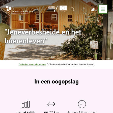
“Jeneverbesheide en het
boerenleven”
J
Geheim over de grens
“Jeneverbesheide en het boerenleven”
e
b
e
In een oogopslag
v
i
n
d
t
j
e
h
i
gemakkelijk
66,22 km
4 uren 18 minuten