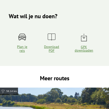
Wat wil je nu doen?
Plan je
Download
GPX
downloaden
reis
PDF
Meer routes
58,14 km