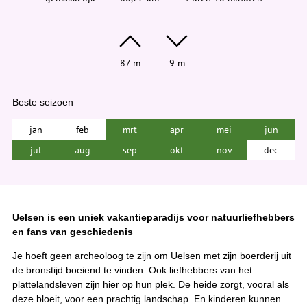
e
r
:
87 m
9 m
Beste seizoen
jan
feb
mrt
apr
mei
jun
jul
aug
sep
okt
nov
dec
Uelsen is een uniek vakantieparadijs voor natuurliefhebbers
en fans van geschiedenis
Je hoeft geen archeoloog te zijn om Uelsen met zijn boerderij uit
de bronstijd boeiend te vinden. Ook liefhebbers van het
plattelandsleven zijn hier op hun plek. De heide zorgt, vooral als
deze bloeit, voor een prachtig landschap. En kinderen kunnen