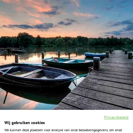
Privacybeleid
Wij gebruiken cookies
We kunnen deze plaatsen voor analyse van onze bezoekersgegevens, om onze
F
I
Y
P