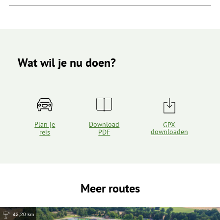
Wat wil je nu doen?
Plan je
Download
GPX
downloaden
reis
PDF
Meer routes
42,20 km