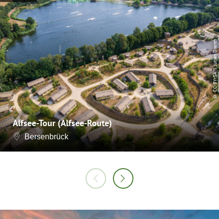
| Jurjen Drenth
CC-BY-SA
©
Alfsee-Tour (Alfsee-Route)
Bersenbrück