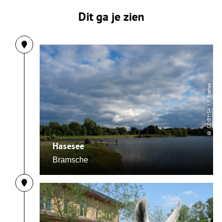
Dit ga je zien
| F. Rzehak
CC-BY-SA
©
Hasesee
Bramsche