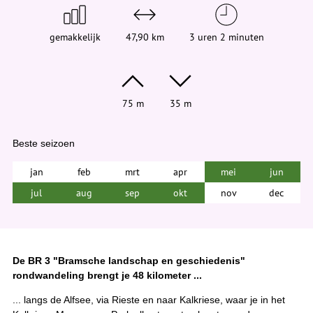
e
r
:
gemakkelijk
47,90 km
3 uren 2 minuten
75 m
35 m
Beste seizoen
jan
feb
mrt
apr
mei
jun
jul
aug
sep
okt
nov
dec
De BR 3 "Bramsche landschap en geschiedenis"
rondwandeling brengt je 48 kilometer ...
... langs de Alfsee, via Rieste en naar Kalkriese, waar je in het