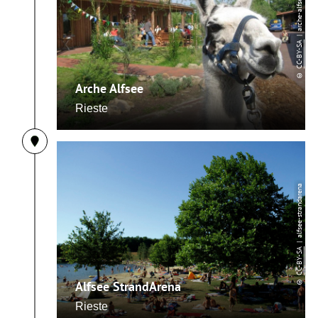
| arche-alfsee
CC-BY-SA
©
Arche Alfsee
Rieste
| alfsee-strandarena
CC-BY-SA
©
Alfsee StrandArena
Rieste