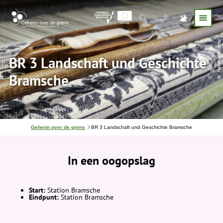
© Hendrik Plitzner
BR 3 Landschaft und Geschichte
Bramsche
J
Geheim over de grens
BR 3 Landschaft und Geschichte Bramsche
e
b
e
In een oogopslag
v
i
n
d
t
Start:
Station Bramsche
j
Eindpunt:
Station Bramsche
e
h
i