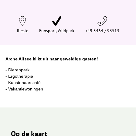
n
d
t
j
e
h
i
Rieste
Funsport, Wildpark
+49 5464 / 93513
e
r
:
Arche Alfsee kijkt uit naar geweldige gasten!
- Dierenpark
- Ergotherapie
- Kunstenaarscafé
- Vakantiewoningen
Op de kaart