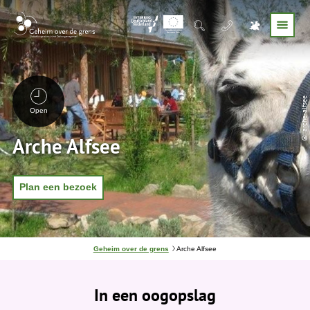
© arche-alfsee
Open
Arche Alfsee
Plan een bezoek
J
Geheim over de grens
Arche Alfsee
e
b
e
In een oogopslag
v
i