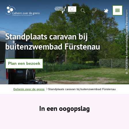
© Touristische Informationsbüro, Sandra Fenstermann
Standplaats caravan bij
buitenzwembad Fürstenau
Plan een bezoek
J
Geheim over de grens
Standplaats caravan bij buitenzwembad Fürstenau
e
b
e
In een oogopslag
v
i
n
d
t
j