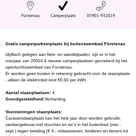
e
h
i
Fürstenau
Camperplaats
05901-932019
e
r
:
Gratis camperparkeerplaats bij buitenzwembad Fürstenau
Idyllisch gelegen aan fiets- en wandelpaden, zijn er in het
voorjaar van 20024 4 nieuwe camperplaatsen gecreëerd bij het
openluchtzwembad van Fürstenau.
Er worden geen kosten in rekening gebracht voor de staanplaats
- alleen de elektriciteit kost €0,50 per kWh.
Aantal staanplaatsen:
4
Grondgesteldheid:
Verharding
Voorzieningen staanplaats:
Caravanstaanplaats kan het hele jaar door worden gebruikt,
sanitairgebouw met douches en wc's in het buitenbad (mei -
sept.) tegen betaling (€ 4,- volwassenen, kinderen en tieners tot