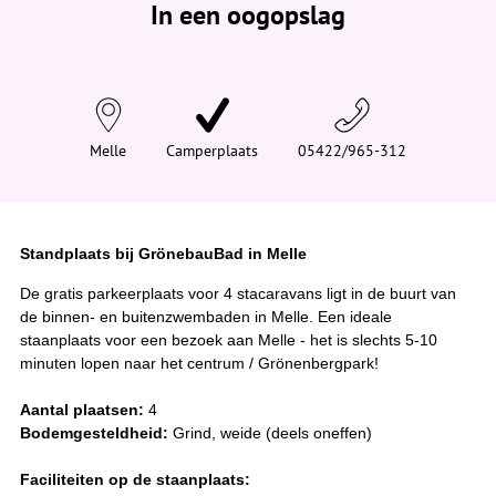
In een oogopslag
v
i
n
d
t
j
e
h
i
Melle
Camperplaats
05422/965-312
e
r
:
Standplaats bij GrönebauBad in Melle
De gratis parkeerplaats voor 4 stacaravans ligt in de buurt van
de binnen- en buitenzwembaden in Melle. Een ideale
staanplaats voor een bezoek aan Melle - het is slechts 5-10
minuten lopen naar het centrum / Grönenbergpark!
Aantal plaatsen:
4
Bodemgesteldheid:
Grind, weide (deels oneffen)
Faciliteiten op de staanplaats: