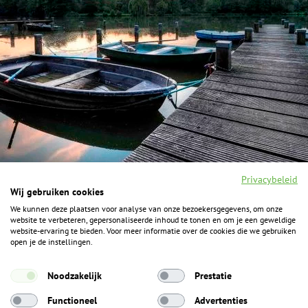
Privacybeleid
Wij gebruiken cookies
We kunnen deze plaatsen voor analyse van onze bezoekersgegevens, om onze
F
I
Y
P
website te verbeteren, gepersonaliseerde inhoud te tonen en om je een geweldige
a
n
o
i
website-ervaring te bieden. Voor meer informatie over de cookies die we gebruiken
c
s
u
n
open je de instellingen.
e
t
t
t
b
a
u
e
ALGEMENE INFORMATIE
o
g
b
r
Noodzakelijk
Prestatie
o
r
e
e
k
Het Geheim over de grens zijn de Duitse vakantieregio’s
a
s
Functioneel
Advertenties