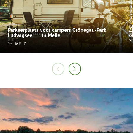
CC-BY-SA
Parkeerplaats voor campers Grönegau-Park
Ludwigsee**** in Melle
©
Melle