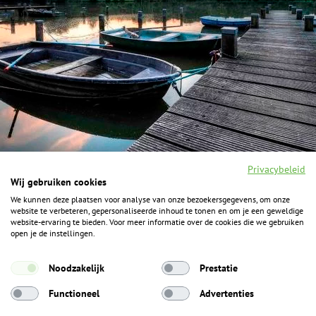
Privacybeleid
Wij gebruiken cookies
We kunnen deze plaatsen voor analyse van onze bezoekersgegevens, om onze
F
I
Y
P
website te verbeteren, gepersonaliseerde inhoud te tonen en om je een geweldige
a
n
o
i
website-ervaring te bieden. Voor meer informatie over de cookies die we gebruiken
c
s
u
n
open je de instellingen.
e
t
t
t
b
a
u
e
ALGEMENE INFORMATIE
o
g
b
r
Noodzakelijk
Prestatie
o
r
e
e
k
Het Geheim over de grens zijn de Duitse vakantieregio’s
a
s
Functioneel
Advertenties
m
t
Münsterland, Grafschaft Bentheim en Osnabrücker Land.