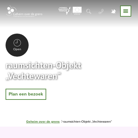
Open
raumsichten-Objekt
„Vechtewaren“
Plan een bezoek
J
Geheim over de grens
raumsichten-Objekt „Vechtewaren“
e
b
e