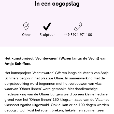
In een oogopslag
v
i
n
d
t
j
e
h
i
Ohne
Sculptuur
+49 5921 971100
e
r
:
Het kunstproject 'Vechtewaren' (Waren langs de Vecht) van
Antje Schiffers.
Het kunstproject 'Vechtewaren' (Waren langs de Vecht) van Antje
Schiffers begon in het plaatsje Ohne. In samenwerking met de
dorpsbevolking werd begonnen met het verbouwen van vlas
waarvan 'Ohner linnen' werd gemaakt. Met daadkrachtige
medewerking van de Ohner burgers werd op een kleine hectare
grond voor het 'Ohner linnen' 150 kilogram zaad van de Vlaamse
vlassoort Agatha uitgezaaid. Ook al kan er na 100 dagen worden
geoogst, toch kost het roten, breken, hekelen en spinnen zeer