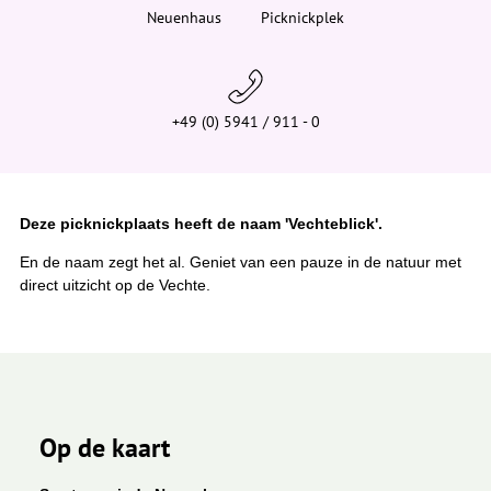
i
Neuenhaus
Picknickplek
e
r
:
+49 (0) 5941 / 911 - 0
Deze picknickplaats heeft de naam 'Vechteblick'.
En de naam zegt het al. Geniet van een pauze in de natuur met
direct uitzicht op de Vechte.
Op de kaart