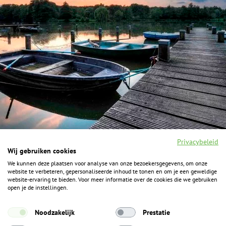
Privacybeleid
Wij gebruiken cookies
We kunnen deze plaatsen voor analyse van onze bezoekersgegevens, om onze
F
I
Y
P
website te verbeteren, gepersonaliseerde inhoud te tonen en om je een geweldige
a
n
o
i
website-ervaring te bieden. Voor meer informatie over de cookies die we gebruiken
c
s
u
n
open je de instellingen.
e
t
t
t
b
a
u
e
ALGEMENE INFORMATIE
o
g
b
r
Noodzakelijk
Prestatie
o
r
e
e