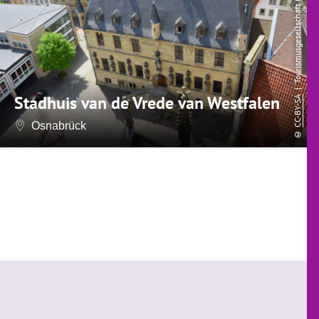
S
n
Stadhuis van de Vrede van Westfalen
CC-BY-SA
Osnabrück
©