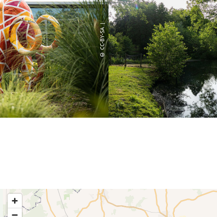
© CC-BY-SA |