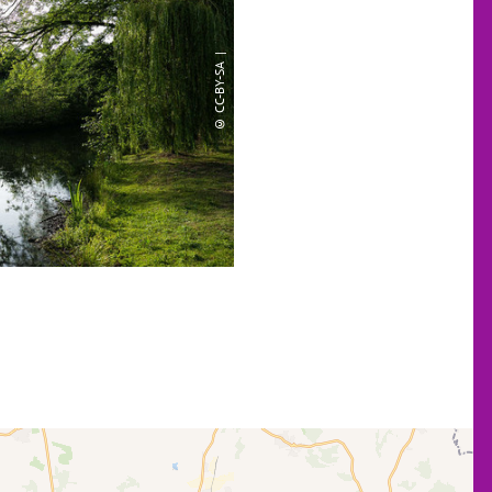
© CC-BY-SA |