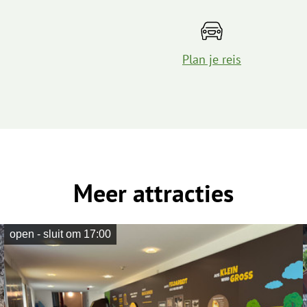
Plan je reis
Meer attracties
open - sluit om 17:00