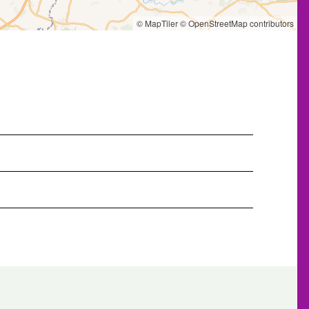
© MapTiler
© OpenStreetMap contributors