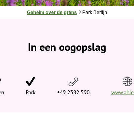
J
Geheim over de grens
Park Berlijn
e
b
e
v
In een oogopslag
i
n
d
t
j
e
en
Park
h
+49 2382 590
www.ahle
i
e
r
: