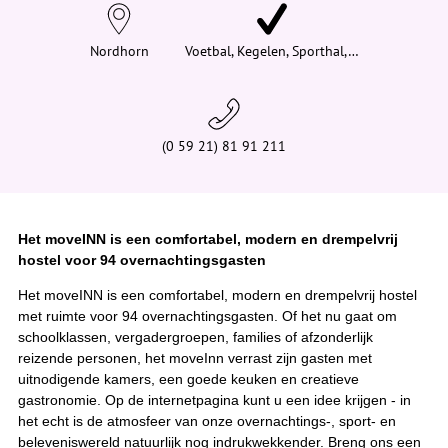
e
h
i
Nordhorn
Voetbal, Kegelen, Sporthal,…
e
r
:
(0 59 21) 81 91 211
Het moveINN is een comfortabel, modern en drempelvrij
hostel voor 94 overnachtingsgasten
Het moveINN is een comfortabel, modern en drempelvrij hostel
met ruimte voor 94 overnachtingsgasten. Of het nu gaat om
schoolklassen, vergadergroepen, families of afzonderlijk
reizende personen, het moveInn verrast zijn gasten met
uitnodigende kamers, een goede keuken en creatieve
gastronomie. Op de internetpagina kunt u een idee krijgen - in
het echt is de atmosfeer van onze overnachtings-, sport- en
beleveniswereld natuurlijk nog indrukwekkender. Breng ons een