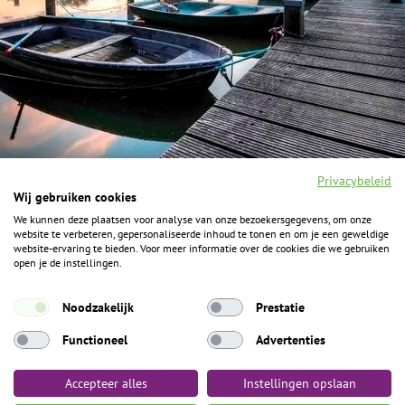
Privacybeleid
Wij gebruiken cookies
We kunnen deze plaatsen voor analyse van onze bezoekersgegevens, om onze
F
I
Y
P
website te verbeteren, gepersonaliseerde inhoud te tonen en om je een geweldige
a
n
o
i
website-ervaring te bieden. Voor meer informatie over de cookies die we gebruiken
c
s
u
n
open je de instellingen.
e
t
t
t
b
a
u
e
ALGEMENE INFORMATIE
o
g
b
r
Noodzakelijk
Prestatie
o
r
e
e
k
Het Geheim over de grens zijn de Duitse vakantieregio’s
a
s
Functioneel
Advertenties
m
t
Münsterland, Grafschaft Bentheim en Osnabrücker Land.
Accepteer alles
Instellingen opslaan
Algemene voorwaarden
Privacybeleid
Colofon
Toegankelijkheid