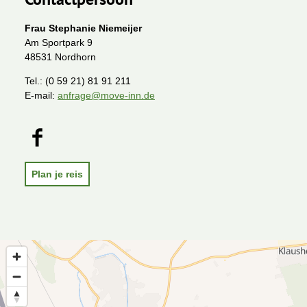
Frau Stephanie Niemeijer
Am Sportpark 9
48531 Nordhorn
Tel.:
(0 59 21) 81 91 211
E-mail:
anfrage@move-inn.de
F
a
c
e
Plan je reis
b
o
o
k