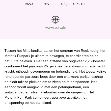
i
Recke
Park
+49 (0) 54539100
e
r
:
www.recke.de
Tussen het Mittellandkanaal en het centrum van Reck nodigt het
Motorik Funpark je uit om te bewegen, te coördineren en de
natuur te beleven. Over een afstand van ongeveer 2,2 kilometer
combineert het parcours 26 gevarieerde stations voor evenwicht,
kracht, uithoudingsvermogen en behendigheid. Het toegankelijke
rondlopende parcours loopt door een charmant parklandschap
en biedt talloze plekken om te zitten en te ontspannen. Het
aanbod wordt aangevuld met een petanquebaan, een
zintuigenpad en informatieborden over de omgeving. Het
Motorik-Fun-Park combineert sportieve activiteit met
ontspanning op het platteland.