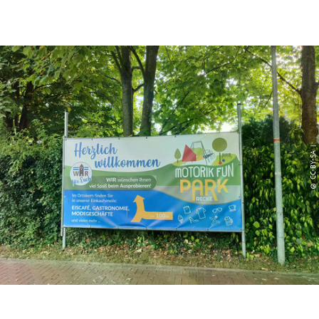
© CC-BY-SA |