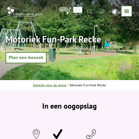
Motoriek Fun-Park Recke
Plan een bezoek
J
Geheim over de grens
Motoriek Fun-Park Recke
e
b
e
In een oogopslag
v
i
n
d
t
j
e
h