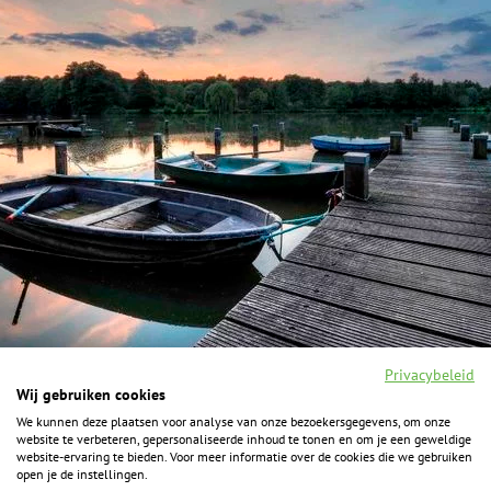
Privacybeleid
Wij gebruiken cookies
We kunnen deze plaatsen voor analyse van onze bezoekersgegevens, om onze
F
I
Y
P
website te verbeteren, gepersonaliseerde inhoud te tonen en om je een geweldige
a
n
o
i
website-ervaring te bieden. Voor meer informatie over de cookies die we gebruiken
c
s
u
n
open je de instellingen.
e
t
t
t