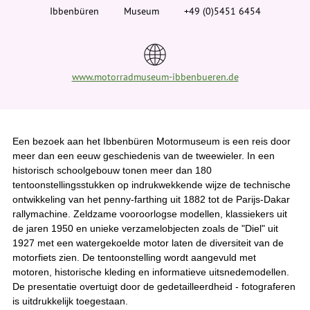
i
Ibbenbüren
Museum
+49 (0)5451 6454
e
r
:
www.motorradmuseum-ibbenbueren.de
Een bezoek aan het Ibbenbüren Motormuseum is een reis door
meer dan een eeuw geschiedenis van de tweewieler. In een
historisch schoolgebouw tonen meer dan 180
tentoonstellingsstukken op indrukwekkende wijze de technische
ontwikkeling van het penny-farthing uit 1882 tot de Parijs-Dakar
rallymachine. Zeldzame vooroorlogse modellen, klassiekers uit
de jaren 1950 en unieke verzamelobjecten zoals de "Diel" uit
1927 met een watergekoelde motor laten de diversiteit van de
motorfiets zien. De tentoonstelling wordt aangevuld met
motoren, historische kleding en informatieve uitsnedemodellen.
De presentatie overtuigt door de gedetailleerdheid - fotograferen
is uitdrukkelijk toegestaan.